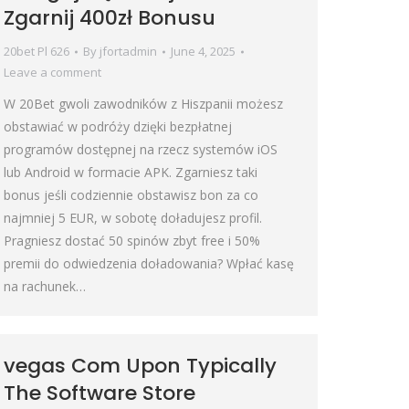
Zgarnij 400zł Bonusu
20bet Pl 626
By
jfortadmin
June 4, 2025
Leave a comment
W 20Bet gwoli zawodników z Hiszpanii możesz
obstawiać w podróży dzięki bezpłatnej
programów dostępnej na rzecz systemów iOS
lub Android w formacie APK. Zgarniesz taki
bonus jeśli codziennie obstawisz bon za co
najmniej 5 EUR, w sobotę doładujesz profil.
Pragniesz dostać 50 spinów zbyt free i 50%
premii do odwiedzenia doładowania? Wpłać kasę
na rachunek…
‎vegas Com Upon Typically
The Software Store