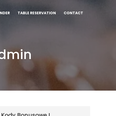
UNDER
TABLE RESERVATION
CONTACT
admin
Kody Bonusowe I