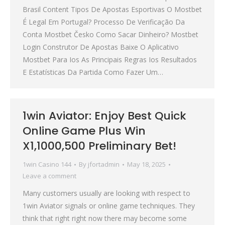
Brasil Content Tipos De Apostas Esportivas O Mostbet
É Legal Em Portugal? Processo De Verificação Da
Conta Mostbet Česko Como Sacar Dinheiro? Mostbet
Login Construtor De Apostas Baixe O Aplicativo
Mostbet Para Ios As Principais Regras Ios Resultados
E Estatísticas Da Partida Como Fazer Um…
1win Aviator: Enjoy Best Quick
Online Game Plus Win
X1,1000,500 Preliminary Bet!
1win Casino 144
By
jfortadmin
May 18, 2025
Leave a comment
Many customers usually are looking with respect to
1win Aviator signals or online game techniques. They
think that right right now there may become some