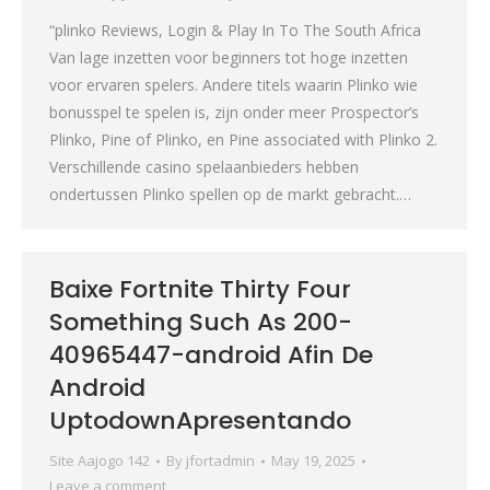
“plinko Reviews, Login & Play In To The South Africa
Van lage inzetten voor beginners tot hoge inzetten
voor ervaren spelers. Andere titels waarin Plinko wie
bonusspel te spelen is, zijn onder meer Prospector’s
Plinko, Pine of Plinko, en Pine associated with Plinko 2.
Verschillende casino spelaanbieders hebben
ondertussen Plinko spellen op de markt gebracht.…
Baixe Fortnite Thirty Four
Something Such As 200-
40965447-android Afin De
Android
UptodownApresentando
Site Aajogo 142
By
jfortadmin
May 19, 2025
Leave a comment