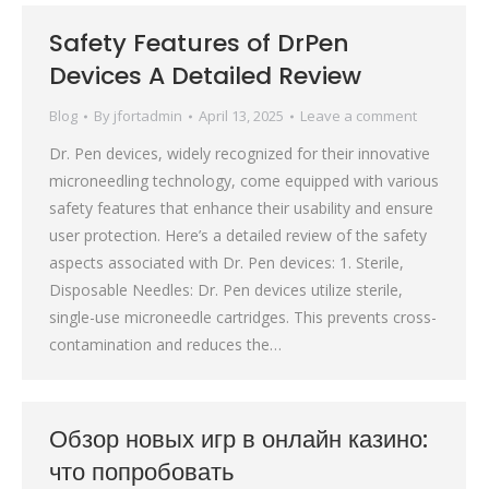
Safety Features of DrPen
Devices A Detailed Review
Blog
By
jfortadmin
April 13, 2025
Leave a comment
Dr. Pen devices, widely recognized for their innovative
microneedling technology, come equipped with various
safety features that enhance their usability and ensure
user protection. Here’s a detailed review of the safety
aspects associated with Dr. Pen devices: 1. Sterile,
Disposable Needles: Dr. Pen devices utilize sterile,
single-use microneedle cartridges. This prevents cross-
contamination and reduces the…
Обзор новых игр в онлайн казино:
что попробовать