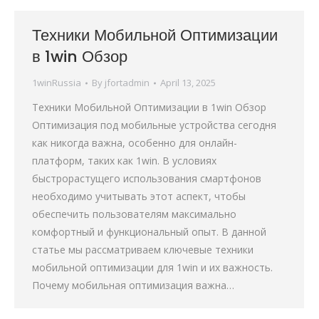
Техники Мобильной Оптимизации
в 1win Обзор
1winRussia
By
jfortadmin
April 13, 2025
Техники Мобильной Оптимизации в 1win Обзор
Оптимизация под мобильные устройства сегодня
как никогда важна, особенно для онлайн-
платформ, таких как 1win. В условиях
быстрорастущего использования смартфонов
необходимо учитывать этот аспект, чтобы
обеспечить пользователям максимально
комфортный и функциональный опыт. В данной
статье мы рассматриваем ключевые техники
мобильной оптимизации для 1win и их важность.
Почему мобильная оптимизация важна…