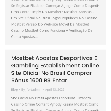
Se Registar Elizabeth Começar A Jogar Como Despedir
Uma Conta Simply No Mostbet? Mostbet Apostas –
Um Site Oficial No Brasil Jogos Populares No Cassino
Mostbet Versão Do Web-site Móvel Da Mostbet
Cassino Mostbet Como Funciona A Verificação De
Conta Apostas…
Mostbet Apostas Desportivas E
Gambling Establishment Online
Site Oficial No Brasil Comprar
Bônus 1600 R$ Entar
Blog
By
jfortadmin
April 13, 2025
Site Oficial No Brasil Apostas Esportivas Elizabeth
Cassino Online Content Výhody Kasina Mostbet Como
Se Registar Elizabeth Começar A Jogar Como Despedir