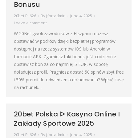
Bonusu
20bet Pl 626
By
jfortadmin
June 4, 2025
Leave a comment
W 20Bet gwoli zawodników z Hiszpanii możesz
obstawiać w podróży dzięki bezpłatnej programów
dostępnej na rzecz systemów iOS lub Android w
formacie APK. Zgarniesz taki bonus jeśli codziennie
obstawisz bon za co najmniej 5 EUR, w sobotę
doładujesz profil. Pragniesz dostać 50 spinów zbyt free
i 50% premii do odwiedzenia doładowania? Wpłać kasę
na rachunek…
20bet Polska ᐉ Kasyno Online I
Zakłady Sportowe 2025
20bet Pl 626
By
jfortadmin
June 4, 2025