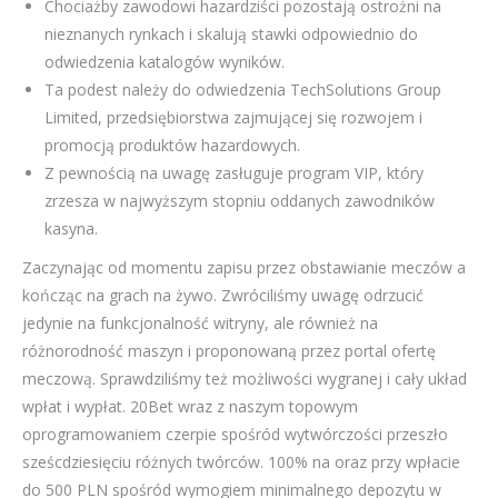
Chociażby zawodowi hazardziści pozostają ostrożni na
nieznanych rynkach i skalują stawki odpowiednio do
odwiedzenia katalogów wyników.
Ta podest należy do odwiedzenia TechSolutions Group
Limited, przedsiębiorstwa zajmującej się rozwojem i
promocją produktów hazardowych.
Z pewnością na uwagę zasługuje program VIP, który
zrzesza w najwyższym stopniu oddanych zawodników
kasyna.
Zaczynając od momentu zapisu przez obstawianie meczów a
kończąc na grach na żywo. Zwróciliśmy uwagę odrzucić
jedynie na funkcjonalność witryny, ale również na
różnorodność maszyn i proponowaną przez portal ofertę
meczową. Sprawdziliśmy też możliwości wygranej i cały układ
wpłat i wypłat. 20Bet wraz z naszym topowym
oprogramowaniem czerpie spośród wytwórczości przeszło
sześcdziesięciu różnych twórców. 100% na oraz przy wpłacie
do 500 PLN spośród wymogiem minimalnego depozytu w