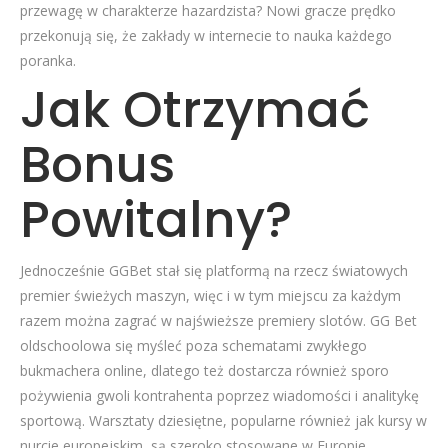
przewagę w charakterze hazardzista? Nowi gracze prędko
przekonują się, że zakłady w internecie to nauka każdego
poranka.
Jak Otrzymać
Bonus
Powitalny?
Jednocześnie GGBet stał się platformą na rzecz światowych
premier świeżych maszyn, więc i w tym miejscu za każdym
razem można zagrać w najświeższe premiery slotów. GG Bet
oldschoolowa się myśleć poza schematami zwykłego
bukmachera online, dlatego też dostarcza również sporo
pożywienia gwoli kontrahenta poprzez wiadomości i analitykę
sportową. Warsztaty dziesiętne, popularne również jak kursy w
nurcie europejskim, są szeroko stosowane w Europie