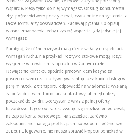
zamiarze zagwarantowanie, że możesz uzyskać potrzebną
wsparcie, kiedy tylko do niej wymagasz. Obsługi konsumenta
zbyt pośrednictwem poczty e-mail, czatu online na systemie, a
także formularzy doświadczeń. Zadawaj pytania lub opisuj
własne zmartwienia, żeby uzyskać wsparcie, gdy jedynie jej
wymagasz.
Pamiętaj, że różne rozrywki mają różne wkłady do spełniania
wymagań ruchu. Na przykład, rozrywki stołowe mogą liczyć
wyłącznie w niewielkim stopniu lub w żadnym razie.
Nawiązanie kontaktu spośród pracownikiem kasyna za
pośrednictwem czat na żywo gwarantuje uzyskanie obsługi w
parę minutek. Z transportu odpowiedź na wiadomość wysłaną
za pośrednictwem formularz kontaktowy lub mejl należy
poczekać do 24 dni. Skorzystanie wraz z pełnej oferty
hazardowej tegoż operatora wydaje się możliwe przed chwilą
na zapisu konta bankowego. Na szczęście, zarówno
zakładanie nieznanego profilu, jakim sposobem i późniejsze
20Bet PL logowanie, nie muszą sprawić kłopotu poniekąd w