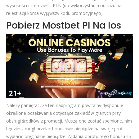
wysokości czterdzieści PLN (do wykorzystania od razu na
rejestracji konta wyjąwszy kodu promocyjnego).
Pobierz Mostbet Pl Na Ios
Należy pamiętać, że ten nadprogram powitalny dysponuje
określone oczekiwania dotyczące zakładów granych przy
obsługi środków z promocji. Muszą one zostać spełnione, nim
będziesz mógł przelać bonusowe pieniądze na swoje profil i
wypłacić oryginalne pieniądze. Żądania obrotu tego bonusu są