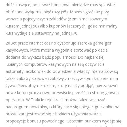
dość kuszące, ponieważ bonusowe pieniądze muszą zostać
obrócone wyłącznie pięć razy (x5). Możesz grać tuż przy
wsparcia pojedynczych zakładów (z zminimalizowanym
kursem jednej,50) albo kuponów łączonych, gdzie minimalny
kurs wydaje się ustawiony na jednej,70.
20Bet przez internet casino dysponuje szeroką gamę gier
kasynowych, które można wygodnie sortować po dacie
dodania do wykazu bądź popularności. Do najbardziej
lubianych komputerów kasynowych należą oczywiście
automaty, aczkolwiek do odwiedzenia władzy internautów są
także zabawy stołowe i zabawy z rzeczywistym krupierem na
żywo. Pierwotnym krokiem, który należy podjąć, aby założyć
nowe konto gracza owo oczywiście przejść na stronę główną
operatora. W Trakcie rejestracji można także wskazać
nadprogram powitalny, o który chce się ubiegać gracz albo na
prostu zarejestrować się z brakiem używania wraz z
propozycje bonusu powitalnego. Ostatnim punktem wydaje się