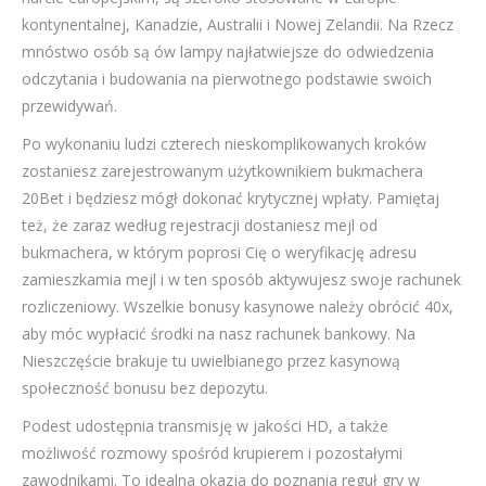
kontynentalnej, Kanadzie, Australii i Nowej Zelandii. Na Rzecz
mnóstwo osób są ów lampy najłatwiejsze do odwiedzenia
odczytania i budowania na pierwotnego podstawie swoich
przewidywań.
Po wykonaniu ludzi czterech nieskomplikowanych kroków
zostaniesz zarejestrowanym użytkownikiem bukmachera
20Bet i będziesz mógł dokonać krytycznej wpłaty. Pamiętaj
też, że zaraz według rejestracji dostaniesz mejl od
bukmachera, w którym poprosi Cię o weryfikację adresu
zamieszkamia mejl i w ten sposób aktywujesz swoje rachunek
rozliczeniowy. Wszelkie bonusy kasynowe należy obrócić 40x,
aby móc wypłacić środki na nasz rachunek bankowy. Na
Nieszczęście brakuje tu uwielbianego przez kasynową
społeczność bonusu bez depozytu.
Podest udostępnia transmisję w jakości HD, a także
możliwość rozmowy spośród krupierem i pozostałymi
zawodnikami. To idealna okazja do poznania reguł gry w