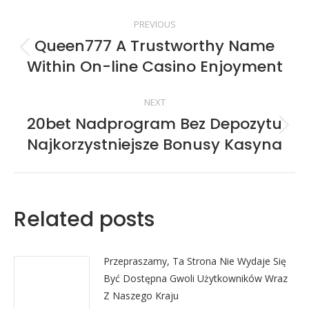
Post
PREVIOUS
navigation
Queen777 A Trustworthy Name
Previous
Within On-line Casino Enjoyment
post:
NEXT
20bet Nadprogram Bez Depozytu
Next
Najkorzystniejsze Bonusy Kasyna
post:
Related posts
Przepraszamy, Ta Strona Nie Wydaje Się
Być Dostępna Gwoli Użytkowników Wraz
Z Naszego Kraju