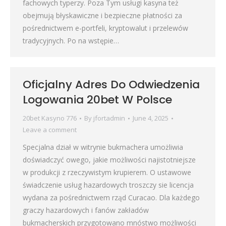
fachowych typerzy. Poza Tym usługi kasyna też
obejmują błyskawiczne i bezpieczne płatności za
pośrednictwem e-portfeli, kryptowalut i przelewów
tradycyjnych. Po na wstępie…
Oficjalny Adres Do Odwiedzenia
Logowania 20bet W Polsce
20bet Kasyno 776
By
jfortadmin
June 4, 2025
Leave a comment
Specjalna dział w witrynie bukmachera umożliwia
doświadczyć owego, jakie możliwości najistotniejsze
w produkcji z rzeczywistym krupierem. O ustawowe
świadczenie usług hazardowych troszczy sie licencja
wydana za pośrednictwem rząd Curacao. Dla każdego
graczy hazardowych i fanów zakładów
bukmacherskich przygotowano mnóstwo możliwości