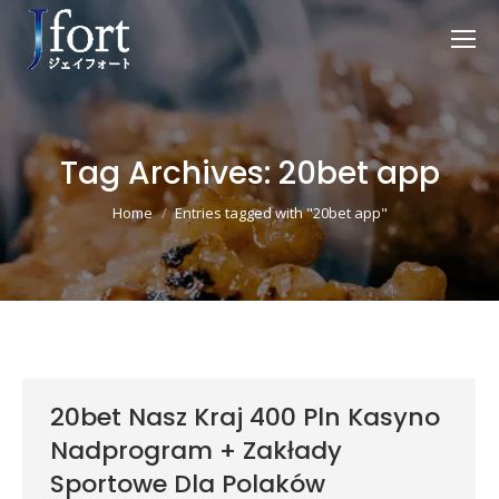
Tag Archives:
20bet app
You are here:
Home
Entries tagged with "20bet app"
20bet Nasz Kraj 400 Pln Kasyno
Nadprogram + Zakłady
Sportowe Dla Polaków