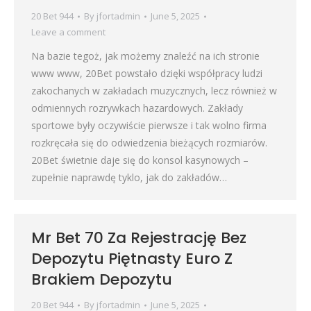
20 Bet 944
By
jfortadmin
June 5, 2025
Leave a comment
Na bazie tegoż, jak możemy znaleźć na ich stronie
www www, 20Bet powstało dzięki współpracy ludzi
zakochanych w zakładach muzycznych, lecz również w
odmiennych rozrywkach hazardowych. Zakłady
sportowe były oczywiście pierwsze i tak wolno firma
rozkręcała się do odwiedzenia bieżących rozmiarów.
20Bet świetnie daje się do konsol kasynowych –
zupełnie naprawdę tyklo, jak do zakładów…
Mr Bet 70 Za Rejestrację Bez
Depozytu Piętnasty Euro Z
Brakiem Depozytu
20 Bet 944
By
jfortadmin
June 5, 2025