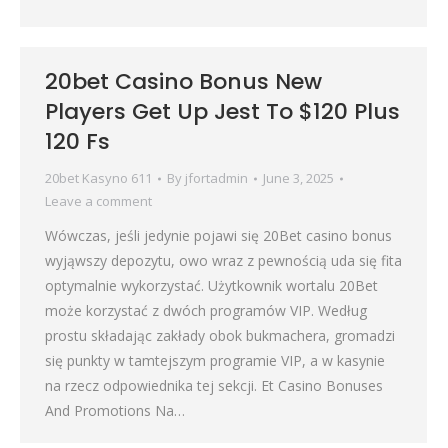
20bet Casino Bonus New
Players Get Up Jest To $120 Plus
120 Fs
20bet Kasyno 611
By
jfortadmin
June 3, 2025
Leave a comment
Wówczas, jeśli jedynie pojawi się 20Bet casino bonus
wyjąwszy depozytu, owo wraz z pewnością uda się fita
optymalnie wykorzystać. Użytkownik wortalu 20Bet
może korzystać z dwóch programów VIP. Według
prostu składając zakłady obok bukmachera, gromadzi
się punkty w tamtejszym programie VIP, a w kasynie
na rzecz odpowiednika tej sekcji. Et Casino Bonuses
And Promotions Na…