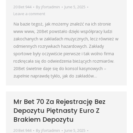
20 Bet 944
By
jfortadmin
June 5, 2025
Leave a comment
Na bazie tegoż, jak możemy znaleźć na ich stronie
www www, 20Bet powstało dzięki współpracy ludzi
zakochanych w zakładach muzycznych, lecz również w
odmiennych rozrywkach hazardowych. Zakłady
sportowe były oczywiście pierwsze i tak wolno firma
rozkręcała się do odwiedzenia bieżących rozmiarów.
20Bet świetnie daje się do konsol kasynowych –
zupełnie naprawdę tyklo, jak do zakładów…
Mr Bet 70 Za Rejestrację Bez
Depozytu Piętnasty Euro Z
Brakiem Depozytu
20 Bet 944
By
jfortadmin
June 5, 2025