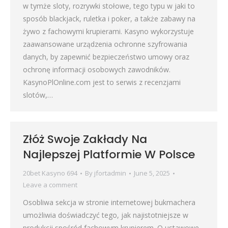
w tymże sloty, rozrywki stołowe, tego typu w jaki to
sposób blackjack, ruletka i poker, a także zabawy na
żywo z fachowymi krupierami. Kasyno wykorzystuje
zaawansowane urządzenia ochronne szyfrowania
danych, by zapewnić bezpieczeństwo umowy oraz
ochronę informacji osobowych zawodników.
KasynoPlOnline.com jest to serwis z recenzjami
slotów,…
Złóż Swoje Zakłady Na
Najlepszej Platformie W Polsce
20bet Kasyno 694
By
jfortadmin
June 5, 2025
Leave a comment
Osobliwa sekcja w stronie internetowej bukmachera
umożliwia doświadczyć tego, jak najistotniejsze w
produkcji spośród fachowym krupierem. O ustawowe