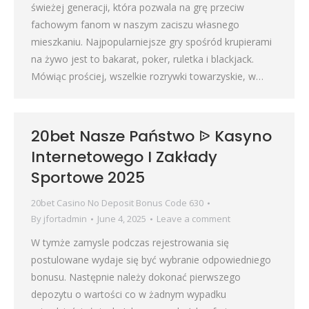
świeżej generacji, która pozwala na grę przeciw
fachowym fanom w naszym zaciszu własnego
mieszkaniu. Najpopularniejsze gry spośród krupierami
na żywo jest to bakarat, poker, ruletka i blackjack.
Mówiąc prościej, wszelkie rozrywki towarzyskie, w…
20bet Nasze Państwo ᐉ Kasyno
Internetowego I Zakłady
Sportowe 2025
20bet Casino No Deposit Bonus Code 630
By
jfortadmin
June 4, 2025
Leave a comment
W tymże zamysle podczas rejestrowania się
postulowane wydaje się być wybranie odpowiedniego
bonusu. Następnie należy dokonać pierwszego
depozytu o wartości co w żadnym wypadku