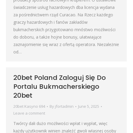
świadczenie usług hazardowych dba licencja wydana
za pośrednictwem rząd Curacao. Na Rzecz każdego
graczy hazardowych i fanów zakładów
bukmacherskich przygotowano mnóstwo możliwości
do doboru, a także hojne bonusy, ułatwiające
zaznajomienie się wraz z ofertą operatora. Niezależnie
od…
20bet Poland Zaloguj Się Do
Portalu Bukmacherskiego
20bet
20bet Kasyno 694
By
jfortadmin
June 5, 2025
Leave a comment
Twórcy dali dużo możliwości wpłat i wypłat, więc
każdy użytkownik winien znaleźć gwoli własnej osoby