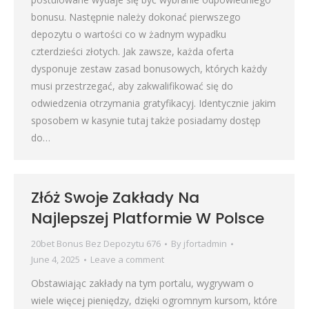
bonusu. Następnie należy dokonać pierwszego
depozytu o wartości co w żadnym wypadku
czterdzieści złotych. Jak zawsze, każda oferta
dysponuje zestaw zasad bonusowych, których każdy
musi przestrzegać, aby zakwalifikować się do
odwiedzenia otrzymania gratyfikacyj. Identycznie jakim
sposobem w kasynie tutaj także posiadamy dostęp
do…
Złóż Swoje Zakłady Na
Najlepszej Platformie W Polsce
20bet Bonus Bez Depozytu 676
By
jfortadmin
June 4, 2025
Leave a comment
Obstawiając zakłady na tym portalu, wygrywam o
wiele więcej pieniędzy, dzięki ogromnym kursom, które