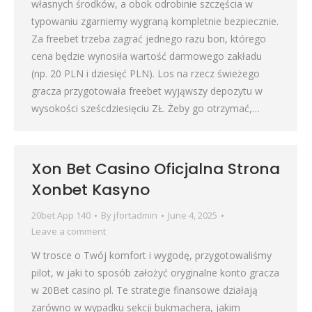
własnych środków, a obok odrobinie szczęścia w
typowaniu zgarniemy wygraną kompletnie bezpiecznie.
Za freebet trzeba zagrać jednego razu bon, którego
cena będzie wynosiła wartość darmowego zakładu
(np. 20 PLN i dziesięć PLN). Los na rzecz świeżego
gracza przygotowała freebet wyjąwszy depozytu w
wysokości sześcdziesięciu ZŁ. Żeby go otrzymać,…
Xon Bet Casino Oficjalna Strona
Xonbet Kasyno
20bet App 140
By
jfortadmin
June 4, 2025
Leave a comment
W trosce o Twój komfort i wygodę, przygotowaliśmy
pilot, w jaki to sposób założyć oryginalne konto gracza
w 20Bet casino pl. Te strategie finansowe działają
zarówno w wypadku sekcji bukmachera, jakim