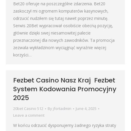
Bet20 oferuje na poszczególne zdarzenia. Bet20
zaskoczył mi ogromem komputerów kasynowych,
odrzucić nudziłem się tutaj nawet poprzez minutę.
Serwis 20Bet wypracował osobiście obecną pozycję,
głównie dzięki swej niesamowitej palecie
przeznaczonej dla nowych zawodników. Ta promocja
zezwala wykładzinom wyciągnąć wyraźnie więcej
korzyści…
Fezbet Casino Nasz Kraj ️ Fezbet
System Kodowania Promocyjny
2025
20bet Casino 512
By
jfortadmin
June 4, 2025
Leave a comment
W końcu odrzucić dysponujemy żadnego ryzyka straty