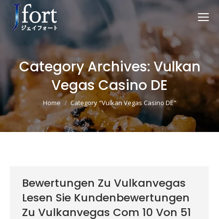
Category Archives:
Vulkan
Vegas Casino DE
You are here:
Home
Category "Vulkan Vegas Casino DE"
Bewertungen Zu Vulkanvegas
Lesen Sie Kundenbewertungen
Zu Vulkanvegas Com 10 Von 51