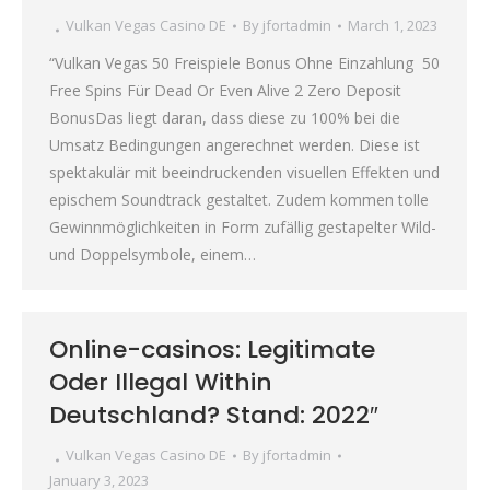
Vulkan Vegas Casino DE
By
jfortadmin
March 1, 2023
“Vulkan Vegas 50 Freispiele Bonus Ohne Einzahlung ️ 50
Free Spins Für Dead Or Even Alive 2 Zero Deposit
BonusDas liegt daran, dass diese zu 100% bei die
Umsatz Bedingungen angerechnet werden. Diese ist
spektakulär mit beeindruckenden visuellen Effekten und
epischem Soundtrack gestaltet. Zudem kommen tolle
Gewinnmöglichkeiten in Form zufällig gestapelter Wild-
und Doppelsymbole, einem…
Online-casinos: Legitimate
Oder Illegal Within
Deutschland? Stand: 2022″
Vulkan Vegas Casino DE
By
jfortadmin
January 3, 2023