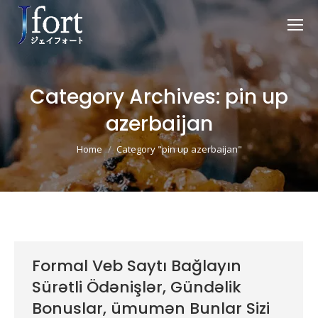
Category Archives:
pin up
azerbaijan
You are here:
Home
Category "pin up azerbaijan"
Formal Veb Saytı Bağlayın️
Sürətli Ödənişlər, Gündəlik
Bonuslar, ümumən Bunlar Sizi