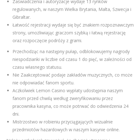
Zaświadczenia i autoryzacje wydaje 13 rynków
regulowanych, w naszym Wielka Brytania, Malta, Szwecja i
Gibraltar.
Łatwość rejestracji wydaje się być znakiem rozpoznawczym
strony, umożliwiając graczom szybką i łatwą rejestrację
oraz rozpoczęcie podróży z grami.
Przechodząc na następny pułap, odblokowujemy nagrody
niespodzianki w liczbie od czasu 1 do pięć, w zależności od
czasu własnego statusu.
Nie Zaakceptować podaje zakładów muzycznych, co może
nie odpowiadać fanom sportu.
Aczkolwiek Lemon Casino wypłaty udostępnia naszym
fanom przed chwilą według zweryfikowaniu przez
pracownika kasyna, co może potrwać do odwiedzenia 24
dni.
Mistrzostwo w robieniu przyciągających wizualnie
przedmiotów hazardowych w naszym kasynie online.