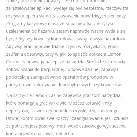
Należy aczkolwiek zauważyć, że chociaż utracenie i
zainstalowanie aplikacji wydaje się być bezpłatne, rzeczywista
rozrywka opiera się na zastosowaniu prawdziwych pieniędzy.
Programy kasynowe niosą ze sobą nieodłączne ryzyko
uzależnienia od hazardu, zatem naprawdę ważne wydaje się
być, żeby użytkownicy kontrolowali swoje nawyki hazardowe.
Aby wspierać odpowiedzialne czynu w rozrywkach, godni
zaufania dostawcy, tacy w jaki to sposób aplikacja Lemon
Casino, zapewniają najlepsze narzędzia. Środki te są częścią
zobowiązania do bezpiecznej i odpowiedzialnej zabawy i
podkreślają zaangażowanie operatorów produktów w
priorytetowe traktowanie dobrobytu swych użytkowników.
Na szczęście Lemon Casino zapewnia graczom narzędzia,
które pomagają grać wnikliwie. Możesz ustawić limity
depozytów, stawek czy periodu rozrywki, dzięki dlaczego
łatwiej kontrolować swe koszty i zaangażowanie. Jeśli czujesz,
że potrzebujesz przerwy, możliwość czasowego wykluczenia
konta pozwala na chwilę oddechu.