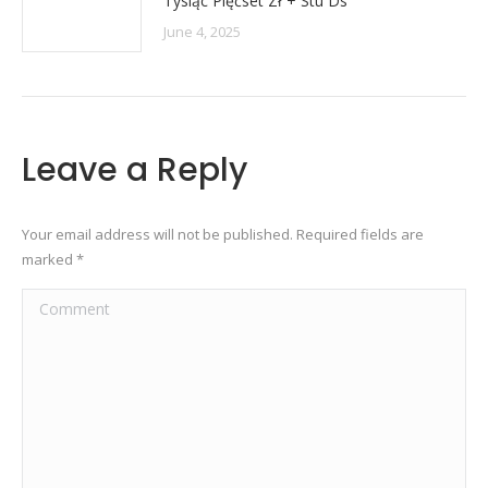
Tysiąc Pięćset Zł + Stu Ds
June 4, 2025
Leave a Reply
Your email address will not be published. Required fields are
marked
*
Comment