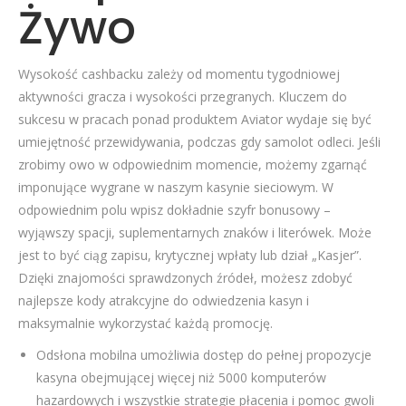
Żywo
Wysokość cashbacku zależy od momentu tygodniowej
aktywności gracza i wysokości przegranych. Kluczem do
sukcesu w pracach ponad produktem Aviator wydaje się być
umiejętność przewidywania, podczas gdy samolot odleci. Jeśli
zrobimy owo w odpowiednim momencie, możemy zgarnąć
imponujące wygrane w naszym kasynie sieciowym. W
odpowiednim polu wpisz dokładnie szyfr bonusowy –
wyjąwszy spacji, suplementarnych znaków i literówek. Może
jest to być ciąg zapisu, krytycznej wpłaty lub dział „Kasjer”.
Dzięki znajomości sprawdzonych źródeł, możesz zdobyć
najlepsze kody atrakcyjne do odwiedzenia kasyn i
maksymalnie wykorzystać każdą promocję.
Odsłona mobilna umożliwia dostęp do pełnej propozycje
kasyna obejmującej więcej niż 5000 komputerów
hazardowych i wszystkie strategie płacenia i pomoc gwoli