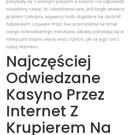
pokrywały się z własnym pobytem w kasynie i na odpowiedź
musieliśmy czekać do odwiedzenia rana. Jeśli biegle władacie
językiem Szekspira, wyjąwszy trudu dogadacie się spośród
helpdeskiem. Używane Przez Nas przemyślenia na temat
owego nowootwartego mieszkaniu zabawy pokrywają się w
mniejszym stopniu więcej wraz z tymże, jak na jego rzecz
sądzą internauci.
Najczęściej
Odwiedzane
Kasyno Przez
Internet Z
Krupierem Na