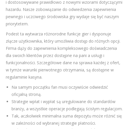
i dostosowywane prawidłowo z nowymi wzorami dotyczącymi
hazardu. Nasze zobowiązanie do odwiedzenia zapewnienia
pewnego i uczciwego środowiska gry wydaje się być naszym
priorytetem.
Podest ta wytwarza różnorodne funkcje gier i dysponuje
złącze użytkownika, który umożliwia dostęp do różnych opcji.
Firma dąży do zapewnienia kompleksowego doświadczenia
dla swoich klientów przez dostępne na pani a usługi i
funkcjonalności. Szczegółowe dane na sprawa każdej z ofert,
w tymże warunki pierwotnego otrzymania, są dostępne w
regulaminie kasyna.
Na samym początku fan musi oczywiście odwiedzić
oficjalną stroną.
Strategie wpłat i wypłat są uregulowane do standardów
branży, a wszystkie operacje podlegają ścisłym regulacjom​.
Tak, aczkolwiek minimalna suma depozytu może różnić się
w zależności od wybranej strategie płatności.