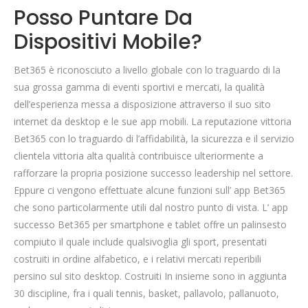
Posso Puntare Da
Dispositivi Mobile?
Bet365 è riconosciuto a livello globale con lo traguardo di la
sua grossa gamma di eventi sportivi e mercati, la qualità
dell’esperienza messa a disposizione attraverso il suo sito
internet da desktop e le sue app mobili. La reputazione vittoria
Bet365 con lo traguardo di l’affidabilità, la sicurezza e il servizio
clientela vittoria alta qualità contribuisce ulteriormente a
rafforzare la propria posizione successo leadership nel settore.
Eppure ci vengono effettuate alcune funzioni sull’ app Bet365
che sono particolarmente utili dal nostro punto di vista. L’ app
successo Bet365 per smartphone e tablet offre un palinsesto
compiuto il quale include qualsivoglia gli sport, presentati
costruiti in ordine alfabetico, e i relativi mercati reperibili
persino sul sito desktop. Costruiti In insieme sono in aggiunta
30 discipline, fra i quali tennis, basket, pallavolo, pallanuoto,