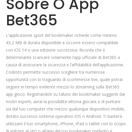
Sobre O App
Bet365
L’applicazione sport del bookmaker richiede come minimo
43,2 MB di durata disponibile e occorre esserci compatibile
con iOS 14 o una edizione successiva. Ricorda che è
determinante scaricare solamente l’app ufficiale di Bet365 a
causa di assicurare la sicurezza e l’affidabilità dell’applicazione.
Codesto permette successo scegliere tra numerose
opportunità con lo traguardo di scommesse live, quale potrai
seguire in tempo evidente mezzo lo streaming sulla Bet365
app gioco. Registrandoti su taluno dei bookmaker suggeriti dai
nostri esperti, avrai la possibilità vittoria giocare e di puntare
sia dal tuo computer che mezzo qualunque dispositivo mobile,
dotato successo sistema operativo iOS o Android. Ti basterà
utilizzare il tuo smartphone, iPhone, iPad o tablet con lo scopo
di entrare al sito o all’app del tuo bookmaker preferito e