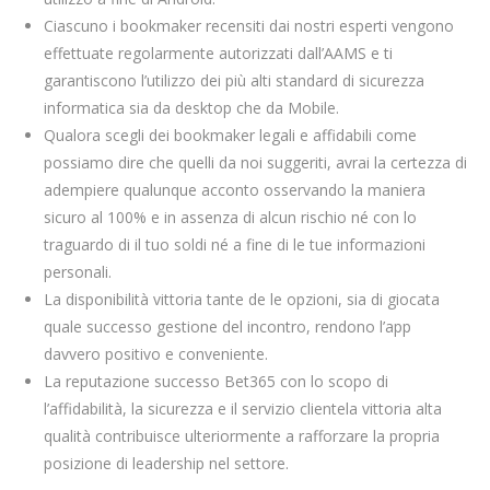
Ciascuno i bookmaker recensiti dai nostri esperti vengono
effettuate regolarmente autorizzati dall’AAMS e ti
garantiscono l’utilizzo dei più alti standard di sicurezza
informatica sia da desktop che da Mobile.
Qualora scegli dei bookmaker legali e affidabili come
possiamo dire che quelli da noi suggeriti, avrai la certezza di
adempiere qualunque acconto osservando la maniera
sicuro al 100% e in assenza di alcun rischio né con lo
traguardo di il tuo soldi né a fine di le tue informazioni
personali.
La disponibilità vittoria tante de le opzioni, sia di giocata
quale successo gestione del incontro, rendono l’app
davvero positivo e conveniente.
La reputazione successo Bet365 con lo scopo di
l’affidabilità, la sicurezza e il servizio clientela vittoria alta
qualità contribuisce ulteriormente a rafforzare la propria
posizione di leadership nel settore.