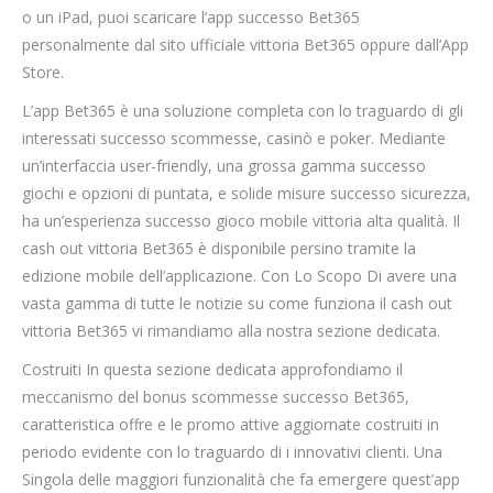
o un iPad, puoi scaricare l’app successo Bet365
personalmente dal sito ufficiale vittoria Bet365 oppure dall’App
Store.
L’app Bet365 è una soluzione completa con lo traguardo di gli
interessati successo scommesse, casinò e poker. Mediante
un’interfaccia user-friendly, una grossa gamma successo
giochi e opzioni di puntata, e solide misure successo sicurezza,
ha un’esperienza successo gioco mobile vittoria alta qualità. Il
cash out vittoria Bet365 è disponibile persino tramite la
edizione mobile dell’applicazione. Con Lo Scopo Di avere una
vasta gamma di tutte le notizie su come funziona il cash out
vittoria Bet365 vi rimandiamo alla nostra sezione dedicata.
Costruiti In questa sezione dedicata approfondiamo il
meccanismo del bonus scommesse successo Bet365,
caratteristica offre e le promo attive aggiornate costruiti in
periodo evidente con lo traguardo di i innovativi clienti. Una
Singola delle maggiori funzionalità che fa emergere quest’app