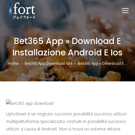
Bet365 App » Download E
Installazione Android E Ios
You are here:
Home
Bet365 App Download 434
Bet365 App » Download E…
Uptodown è un negozio successo possibilità successo utilizzo
multipiattaforma specializzato costruiti in possibilità successo
utilizzo a causa di Android. Non si trova un sistema vittoria