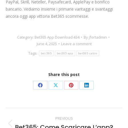
PayPal, Skrill, Neteller, Paysafecard, ApplePay e bonifico
bancario. Vediamo insieme i primarie vantaggi e svantaggi
ancora oggi app vittoria Bet365 scommesse.
Category:
Bet365 App Download 434
By
jfortadmin
June 4, 2025
Leave a comment
Tags:
bet 365
bet365 app
bet365 calcio
Share this post
Share
Share
Share
Share
on
on
on
on
Facebook
X
Pinterest
LinkedIn
Post
PREVIOUS
Bet365: Come Scaricare L’app?
Previous