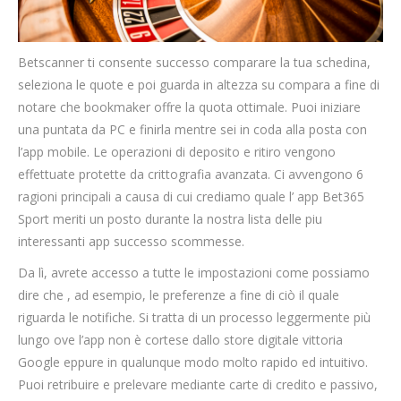
Betscanner ti consente successo comparare la tua schedina,
seleziona le quote e poi guarda in altezza su compara a fine di
notare che bookmaker offre la quota ottimale. Puoi iniziare
una puntata da PC e finirla mentre sei in coda alla posta con
l’app mobile. Le operazioni di deposito e ritiro vengono
effettuate protette da crittografia avanzata. Ci avvengono 6
ragioni principali a causa di cui crediamo quale l’ app Bet365
Sport meriti un posto durante la nostra lista delle piu
interessanti app successo scommesse.
Da lì, avrete accesso a tutte le impostazioni come possiamo
dire che , ad esempio, le preferenze a fine di ciò il quale
riguarda le notifiche. Si tratta di un processo leggermente più
lungo ove l’app non è cortese dallo store digitale vittoria
Google eppure in qualunque modo molto rapido ed intuitivo.
Puoi retribuire e prelevare mediante carte di credito e passivo,