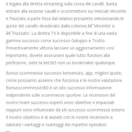
è legata alla diretta streaming sulla corsa dei cavalli. Basta
entrare alla sezione cavalli e scommettere sui mercati Vincente
e Piazzato a parte fissa dal relativo prospetto selezionando le
quote del cavallo desiderato dalla colonna â€˜Vincente’ o
â€˜Piazzato’. La diretta TV è disponibile a fine di una vasta
gamma successo corse successo Galoppo e Trotto.
Preventivamente vittoria lanciare un aggiornamento così
importante, dovete assicurarvi quale tutto funzioni alla
perfezione, siete la bet365 non un bookmaker qualunque.
Bonus scommesse successo benvenuto, app, migliori quote,
come possiamo asserire che funziona e le nostre valutazioni.
Bonusscommesse360 è un sito successo informazione
indipendente sulle scommesse sportive. Le recensioni del
nostro team successo esperti sono obiettive e imparziali
neppure sono influenzate da siti successo scommesse esterni.
Il nostro obiettivo è di aiutarti con le nostre recensioni a
valutare i vantaggi e svantaggi dei rispettivi operatori.