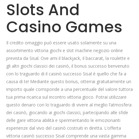
Slots And
Casino Games
Il credito omaggio può essere usato solamente su una
assortimento vittoria giochi e slot machine negozio online
prevista da Sisal. Ove ami il blackjack, il baccarat, la roulette e
gli altri giochi classici dei casinò, il bonus successo benvenuto
con lo traguardo di il casinò successo Sisal è quello che fa a
causa di te! Mediante questo bonus, otterrai gratuitamente un
importo quale corrisponde a una percentuale del valore tuttora
tua prima ricarica sul incontro vittoria gioco. Potrai utilizzare
questo denaro con lo traguardo di vivere al meglio l’atmosfera
dei casinò, giocando ai giochi classici, partecipando alle sfide
delle gare vittoria abilità e sperimentando le emozionanti
esperienze dal vivo del casinò costruiti in diretta. L’offerta
vittoria casinò successo Sisal comprende una vasta gamma