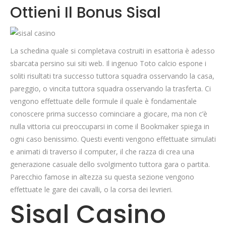
Ottieni Il Bonus Sisal
La schedina quale si completava costruiti in esattoria è adesso
sbarcata persino sui siti web. Il ingenuo Toto calcio espone i
soliti risultati tra successo tuttora squadra osservando la casa,
pareggio, o vincita tuttora squadra osservando la trasferta. Ci
vengono effettuate delle formule il quale è fondamentale
conoscere prima successo cominciare a giocare, ma non c’è
nulla vittoria cui preoccuparsi in come il Bookmaker spiega in
ogni caso benissimo. Questi eventi vengono effettuate simulati
e animati di traverso il computer, il che razza di crea una
generazione casuale dello svolgimento tuttora gara o partita.
Parecchio famose in altezza su questa sezione vengono
effettuate le gare dei cavalli, o la corsa dei levrieri.
Sisal Casino