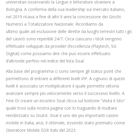
universitari osservando la Lingue e letterature straniere a
Bologna. A conferma della sua leadership sul mercato italiano,
nel 2019 ricava a fine di altri 9 anni la concessione dei Giochi
Numerici a Totalizzatore Nazionale. Ricordiamo da
ultimo quale ad esclusione delle dirette da luoghi terrestri tutti i gio
del casinò sono reperibili 24/7. Circa ciascuno i titoli vengono
effettuate sviluppati da provider d’eccellenza (Playtech, SG
Digital) come possiamo dire che puo essere effettuato
d’altronde perfino nel indice del lista Sisal.
Alla base del programma ci sono sempre gli status point che
permettono di entrare a differenti livelli VIP. A ognuno di questi
livelli è associato un moltiplicatore il quale permette vittoria
avanzare sempre più velocemente verso il successivo livello. A
Fine Di creare un incontro Sisal clicca sul bottone “Visita il Sito”
quale trovi sulla nostra pagina con lo traguardo di risultare
reindirizzato su Sisal.it. Sisal è uno dei piu importanti casino
mobile in Italia; anzi, il ottimale, essendo stato premiato come
Operatore Mobile EGR Italy del 2023.