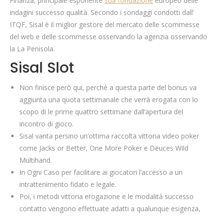
Finanza, principale esponente
sua fondazione
europeo delle
indagini successo qualità. Secondo i sondaggi condotti dall’
ITQF, Sisal è il miglior gestore del mercato delle scommesse
del web e delle scommesse osservando la agenzia osservando
la La Penisola.
Sisal Slot
Non finisce però qui, perché a questa parte del bonus va
aggiunta una quota settimanale che verrà erogata con lo
scopo di le prime quattro settimane dall’apertura del
incontro di gioco.
Sisal vanta persino un’ottima raccolta vittoria video poker
come Jacks or Better, One More Poker e Deuces Wild
Multihand.
In Ogni Caso per facilitare ai giocatori l’accesso a un
intrattenimento fidato e legale.
Poi, i metodi vittoria erogazione e le modalità successo
contatto vengono effettuate adatti a qualunque esigenza,