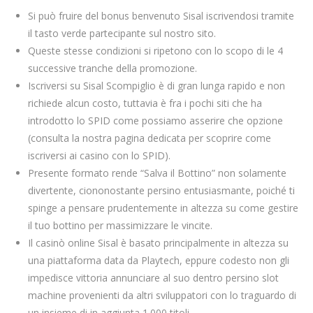
Si può fruire del bonus benvenuto Sisal iscrivendosi tramite
il tasto verde partecipante sul nostro sito.
Queste stesse condizioni si ripetono con lo scopo di le 4
successive tranche della promozione.
Iscriversi su Sisal Scompiglio è di gran lunga rapido e non
richiede alcun costo, tuttavia è fra i pochi siti che ha
introdotto lo SPID come possiamo asserire che opzione
(consulta la nostra pagina dedicata per scoprire come
iscriversi ai casino con lo SPID).
Presente formato rende “Salva il Bottino” non solamente
divertente, ciononostante persino entusiasmante, poiché ti
spinge a pensare prudentemente in altezza su come gestire
il tuo bottino per massimizzare le vincite.
Il casinò online Sisal è basato principalmente in altezza su
una piattaforma data da Playtech, eppure codesto non gli
impedisce vittoria annunciare al suo dentro persino slot
machine provenienti da altri sviluppatori con lo traguardo di
un insieme di in aggiunta 1.000 titoli.