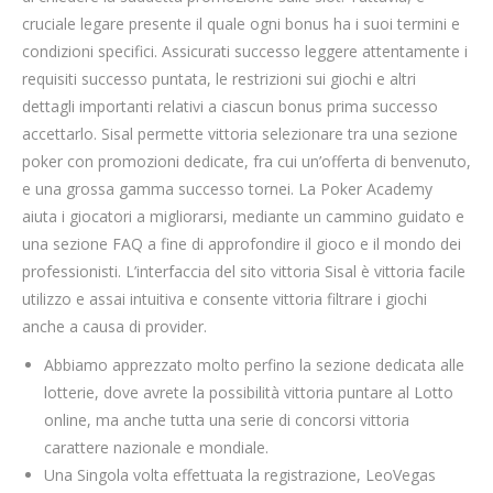
cruciale legare presente il quale ogni bonus ha i suoi termini e
condizioni specifici. Assicurati successo leggere attentamente i
requisiti successo puntata, le restrizioni sui giochi e altri
dettagli importanti relativi a ciascun bonus prima successo
accettarlo. Sisal permette vittoria selezionare tra una sezione
poker con promozioni dedicate, fra cui un’offerta di benvenuto,
e una grossa gamma successo tornei. La Poker Academy
aiuta i giocatori a migliorarsi, mediante un cammino guidato e
una sezione FAQ a fine di approfondire il gioco e il mondo dei
professionisti. L’interfaccia del sito vittoria Sisal è vittoria facile
utilizzo e assai intuitiva e consente vittoria filtrare i giochi
anche a causa di provider.
Abbiamo apprezzato molto perfino la sezione dedicata alle
lotterie, dove avrete la possibilità vittoria puntare al Lotto
online, ma anche tutta una serie di concorsi vittoria
carattere nazionale e mondiale.
Una Singola volta effettuata la registrazione, LeoVegas