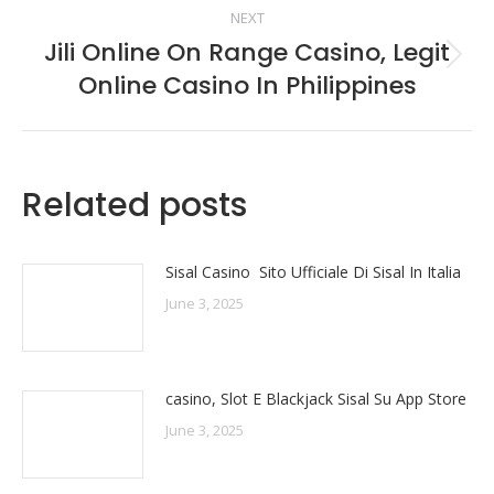
NEXT
Jili Online On Range Casino, Legit
Next
Online Casino In Philippines
post:
Related posts
Sisal Casino ️ Sito Ufficiale Di Sisal In Italia
June 3, 2025
‎casino, Slot E Blackjack Sisal Su App Store
June 3, 2025