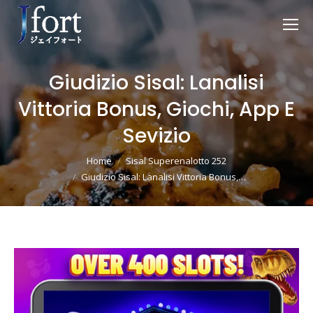
Giudizio Sisal: Lanalisi
Vittoria Bonus, Giochi, App E
Sevizio
You are here:
Home
Sisal Superenalotto 252
Giudizio Sisal: Lanalisi Vittoria Bonus,…