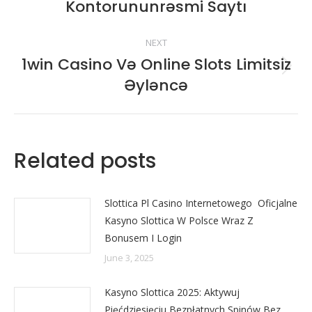
post:
Kontorununrəsmi Saytı
NEXT
1win Casino Və Online Slots Limitsiz
Next
Əyləncə
post:
Related posts
Slottica Pl Casino Internetowego ️ Oficjalne
Kasyno Slottica W Polsce Wraz Z
Bonusem I Login
June 3, 2025
Kasyno Slottica 2025: Aktywuj
Pięćdziesięciu Bezpłatnych Spinów Bez