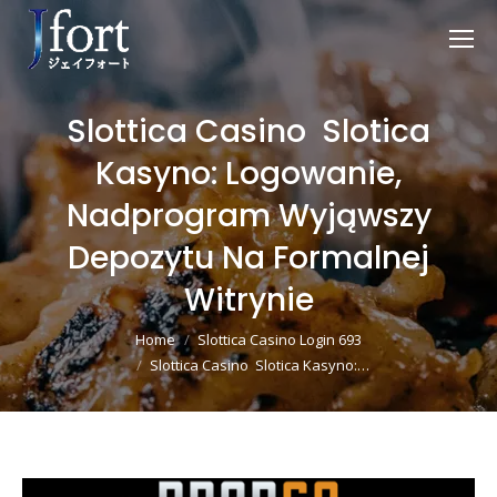
Slottica Casino ️ Slotica
Kasyno: Logowanie,
Nadprogram Wyjąwszy
Depozytu Na Formalnej
Witrynie
You are here:
Home
Slottica Casino Login 693
Slottica Casino ️ Slotica Kasyno:…