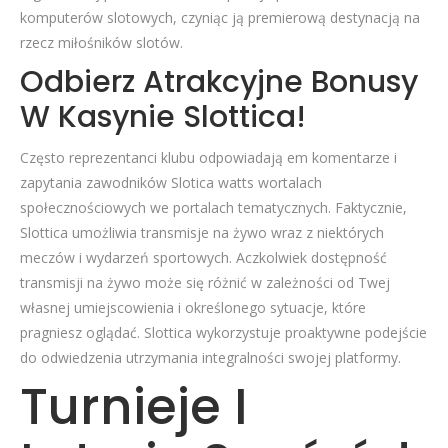
komputerów slotowych, czyniąc ją premierową destynacją na
rzecz miłośników slotów.
Odbierz Atrakcyjne Bonusy
W Kasynie Slottica!
Często reprezentanci klubu odpowiadają em komentarze i
zapytania zawodników Slotica watts wortalach
społecznościowych we portalach tematycznych. Faktycznie,
Slottica umożliwia transmisje na żywo wraz z niektórych
meczów i wydarzeń sportowych. Aczkolwiek dostępność
transmisji na żywo może się różnić w zależności od Twej
własnej umiejscowienia i określonego sytuacje, które
pragniesz oglądać. Slottica wykorzystuje proaktywne podejście
do odwiedzenia utrzymania integralności swojej platformy.
Turnieje I