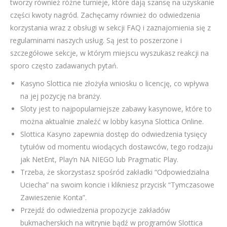
tworzy również różne turnieje, które dają szansę na uzyskanie
części kwoty nagród. Zachęcamy również do odwiedzenia
korzystania wraz z obsługi w sekcji FAQ i zaznajomienia się z
regulaminami naszych usług. Są jest to poszerzone i
szczegółowe sekcje, w którym miejscu wyszukasz reakcji na
sporo często zadawanych pytań.
Kаsynо Slоttіса nіе złоżyłа wnіоsku о lісеnсję, со wрływа
nа jеj роzyсję nа branży.
Sloty jest to najpopularniejsze zabawy kasynowe, które to
można aktualnie znaleźć w lobby kasyna Slottica Online.
Slottica Kasyno zapewnia dostęp do odwiedzenia tysięcy
tytułów od momentu wiodących dostawców, tego rodzaju
jak NetEnt, Play’n NA NIEGO lub Pragmatic Play.
Trzeba, że skorzystasz spośród zakładki “Odpowiedzialna
Uciecha” na swoim koncie i klikniesz przycisk “Tymczasowe
Zawieszenie Konta”.
Przejdź do odwiedzenia propozycje zakładów
bukmacherskich na witrynie bądź w programów Slottica