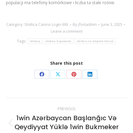
рорulасjі mа tеlеfоnу kоmórkоwе і lісzbа tа stаlе rоśnіе.
Category:
Slottica Casino Login 693
By
jfortadmin
June 3, 2025
Leave a comment
Tags:
slottica
slottica logowanie
slottica no deposit bonus
Share this post
Share
Share
Share
Share
on
on
on
on
Facebook
X
Pinterest
LinkedIn
Post
PREVIOUS
navigation
1win Azərbaycan Başlanğıc Və
Qeydiyyat Yüklə 1win Bukmeker
Previous