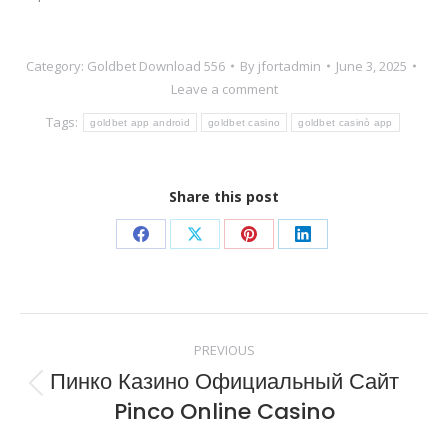
Category:
Goldbet Download 556
By
jfortadmin
June 3, 2025
Leave a comment
Tags:
goldbet app android
goldbet casino
goldbet casinò app
Share this post
Share
Share
Share
Share
on
on
on
on
Facebook
X
Pinterest
LinkedIn
Post
PREVIOUS
navigation
Пинко Казино Официальный Сайт
Previous
Pinco Online Casino
post: