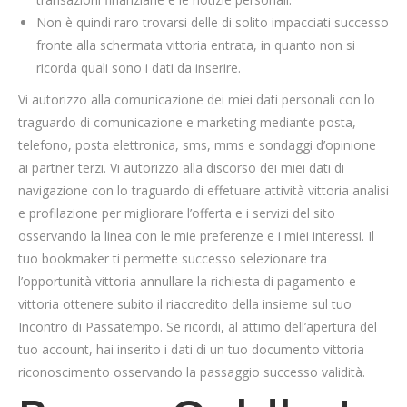
Non è quindi raro trovarsi delle di solito impacciati successo
fronte alla schermata vittoria entrata, in quanto non si
ricorda quali sono i dati da inserire.
Vi autorizzo alla comunicazione dei miei dati personali con lo
traguardo di comunicazione e marketing mediante posta,
telefono, posta elettronica, sms, mms e sondaggi d’opinione
ai partner terzi. Vi autorizzo alla discorso dei miei dati di
navigazione con lo traguardo di effetuare attività vittoria analisi
e profilazione per migliorare l’offerta e i servizi del sito
osservando la linea con le mie preferenze e i miei interessi. Il
tuo bookmaker ti permette successo selezionare tra
l’opportunità vittoria annullare la richiesta di pagamento e
vittoria ottenere subito il riaccredito della insieme sul tuo
Incontro di Passatempo. Se ricordi, al attimo dell’apertura del
tuo account, hai inserito i dati di un tuo documento vittoria
riconoscimento osservando la passaggio successo validità.