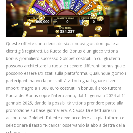
Queste offerte sono dedicate sia ai nuovi giocatori quale ai
clienti già registrati. La Ruota dei Bonus è un gioco vittoria
bonus giornaliero successo Goldbet costruiti in cui gli utenti
possono architettare la ruota e ricevere differenti bonus quale
possono essere utilizzati sulla piattaforma. Qualunque giorno i
partecipanti hanno la possibilità vittoria guadagnare diversi
importi magro a 1.000 euro costruiti in bonus. Il arco tuttora
Ruota dei Bonus copre l’intero anno, dal 1° gennaio 2024 al 1°
gennaio 2025, dando la possibilità vittoria prendere parte alla
promozione su base giornaliera. A Causa Di effettuare un
acconto su Goldbet, l’utente deve accedere alla piattaforma e
selezionare il tasto “Ricarica” osservando la alto a destra della
schermata.