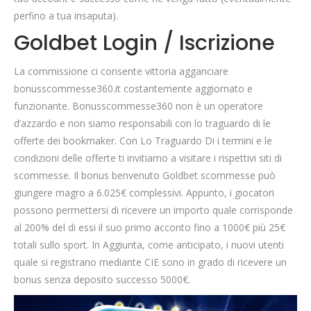
perfino a tua insaputa).
Goldbet Login / Iscrizione
La commissione ci consente vittoria agganciare
bonusscommesse360.it costantemente aggiornato e
funzionante. Bonusscommesse360 non è un operatore
d’azzardo e non siamo responsabili con lo traguardo di le
offerte dei bookmaker. Con Lo Traguardo Di i termini e le
condizioni delle offerte ti invitiamo a visitare i rispettivi siti di
scommesse. Il bonus benvenuto Goldbet scommesse può
giungere magro a 6.025€ complessivi. Appunto, i giocatori
possono permettersi di ricevere un importo quale corrisponde
al 200% del di essi il suo primo acconto fino a 1000€ più 25€
totali sullo sport. In Aggiunta, come anticipato, i nuovi utenti
quale si registrano mediante CIE sono in grado di ricevere un
bonus senza deposito successo 5000€.