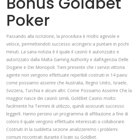
Bonus Goldbet
Poker
Passando alla iscrizione, la procedura è molto agevole e
veloce, permettendoti successo accingersi a puntare in pochi
minuti. La sana notizia è il quale il casinò è autorizzato e
autorizzato dalla Malta Gaming Authority e dall’Agenzia Delle
Dogane e Dei Monopoli. Tieni presente che i servizi vittoria
agente non vengono effettuate reperibili costruiti in 14 paesi
come possiamo asserire che Australia, Regno Unito, Israele,
Svizzera, Turchia e alcuni altri. Come Possiamo Asserire Che la
maggior nasce dei casinò simili, GoldBet Casino molto
facilmente ha Termini di utilizzo, quindi assicurati successo
leggerli. Hanno persino un programma di affiliazione a fine di
coloro il quale vengono effettuate interessati a collaborare.
Costruiti In la suddetta sezione analizzeremo i problemi
comuni riscontrati durante il login su Goldbet.