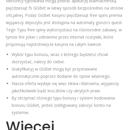
Miłośnicy typowania mogą pobrać aplikację bukmacherską
pięćdziesiąt fs GGBet w łatwy sposób bezpośrednio na stronie
oficjalnej. Podaż GGBet Kasyno pięćdziesiąt free spins premia
wyjąwszy depozytu jest dostępna na automaty gonzo’s quest.
Tego Typu free spiny wykorzystasz na różnorodne zabawy, w
tymże fire joker i odmienne przez internet rozrywki, które
proponują najistotniejsze kasyna na całym świecie.
Wybór typu bonusu, wraz z którego będziesz chciał
skorzystać, należy do ciebie.
Gratyfikacyj w GGBet mogą być przyznawane
automatycznie poprzez dodanie do opisie własnego.
Nasza oferta wydaje się więc łatwa i klarowna, wyjąwszy
jakichkolwiek bądź kruczków czy ukrytych praw.
By otrzymać różnego typu bonusy i system kodowania
bonusu GGBet, jesteś zobligowany założyć konto na
systemie.
Więcej