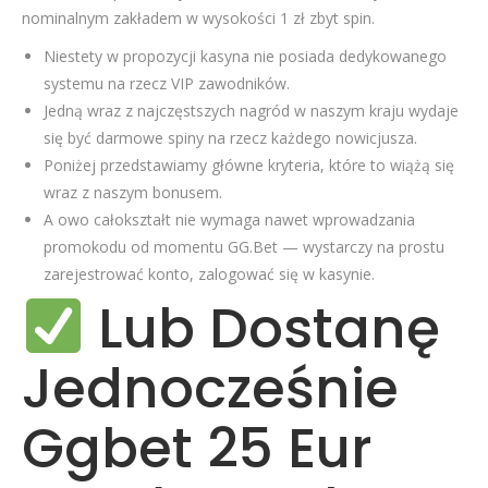
nominalnym zakładem w wysokości 1 zł zbyt spin.
Niestety w propozycji kasyna nie posiada dedykowanego
systemu na rzecz VIP zawodników.
Jedną wraz z najczęstszych nagród w naszym kraju wydaje
się być darmowe spiny na rzecz każdego nowicjusza.
Poniżej przedstawiamy główne kryteria, które to wiążą się
wraz z naszym bonusem.
A owo całokształt nie wymaga nawet wprowadzania
promokodu od momentu GG.Bet — wystarczy na prostu
zarejestrować konto, zalogować się w kasynie.
Lub Dostanę
Jednocześnie
Ggbet 25 Eur