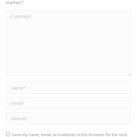
marked
*
Comment
Name *
Email *
Website
Save my name, email, and website in this browser for the next