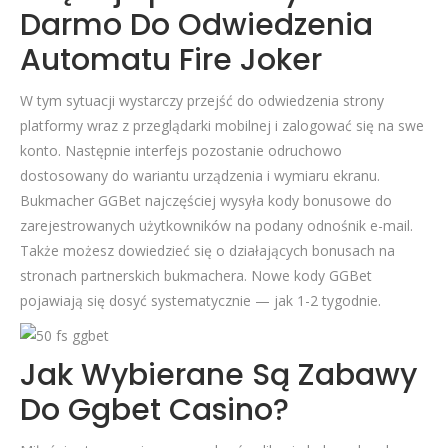
Darmo Do Odwiedzenia
Automatu Fire Joker
W tym sytuacji wystarczy przejść do odwiedzenia strony
platformy wraz z przeglądarki mobilnej i zalogować się na swe
konto. Następnie interfejs pozostanie odruchowo
dostosowany do wariantu urządzenia i wymiaru ekranu.
Bukmacher GGBet najczęściej wysyła kody bonusowe do
zarejestrowanych użytkowników na podany odnośnik e-mail.
Także możesz dowiedzieć się o działających bonusach na
stronach partnerskich bukmachera. Nowe kody GGBet
pojawiają się dosyć systematycznie — jak 1-2 tygodnie.
Jak Wybierane Są Zabawy
Do Ggbet Casino?