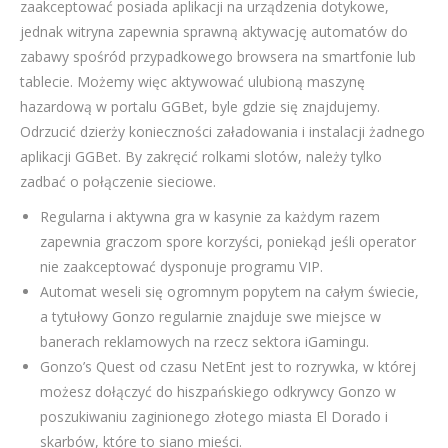
zaakceptować posiada aplikacji na urządzenia dotykowe,
jednak witryna zapewnia sprawną aktywację automatów do
zabawy spośród przypadkowego browsera na smartfonie lub
tablecie. Możemy więc aktywować ulubioną maszynę
hazardową w portalu GGBet, byle gdzie się znajdujemy.
Odrzucić dzierży konieczności załadowania i instalacji żadnego
aplikacji GGBet. By zakręcić rolkami slotów, należy tylko
zadbać o połączenie sieciowe.
Regularna i aktywna gra w kasynie za każdym razem
zapewnia graczom spore korzyści, poniekąd jeśli operator
nie zaakceptować dysponuje programu VIP.
Automat weseli się ogromnym popytem na całym świecie,
a tytułowy Gonzo regularnie znajduje swe miejsce w
banerach reklamowych na rzecz sektora iGamingu.
Gonzo’s Quest od czasu NetEnt jest to rozrywka, w której
możesz dołączyć do hiszpańskiego odkrywcy Gonzo w
poszukiwaniu zaginionego złotego miasta El Dorado i
skarbów, które to siano mieści.