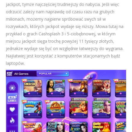
jackpot, tymże najczęściej trudniejszy do nabycia. Jeśli więc
odrzucić zależy nam naprawdę od czasu razu na grubych
milionach, możemy najpierw spróbować swych sił w
rozrywkach, których jackpot wydaje się niższy. Mowa tutaj na
przykład o grach Cashsplash 3 i 5-ciobębnowej, w którym
miejscu jackpot sięga trochę powyżej 11 tysięcy złotych,
jednakże wydaje się być on względnie łatwiejszy do wygrania.
Najłatwiej jest korzystać z komputerów stacjonarnych bądź
laptopów.