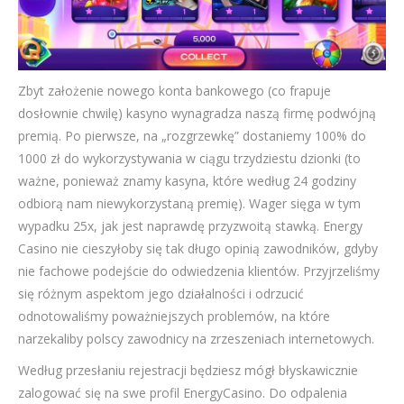
Zbyt założenie nowego konta bankowego (co frapuje
dosłownie chwilę) kasyno wynagradza naszą firmę podwójną
premią. Po pierwsze, na „rozgrzewkę” dostaniemy 100% do
1000 zł do wykorzystywania w ciągu trzydziestu dzionki (to
ważne, ponieważ znamy kasyna, które według 24 godziny
odbiorą nam niewykorzystaną premię). Wager sięga w tym
wypadku 25x, jak jest naprawdę przyzwoitą stawką. Energy
Casino nie cieszyłoby się tak długo opinią zawodników, gdyby
nie fachowe podejście do odwiedzenia klientów. Przyjrzeliśmy
się różnym aspektom jego działalności i odrzucić
odnotowaliśmy poważniejszych problemów, na które
narzekaliby polscy zawodnicy na zrzeszeniach internetowych.
Według przesłaniu rejestracji będziesz mógł błyskawicznie
zalogować się na swe profil EnergyCasino. Do odpalenia