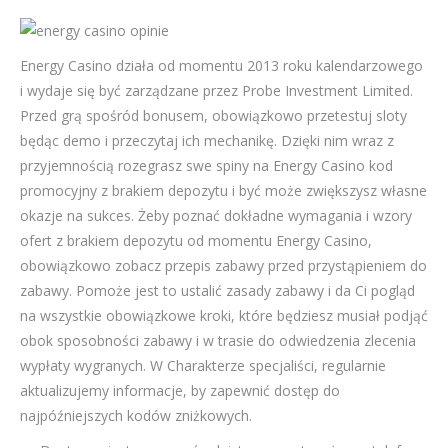
Energy Casino działa od momentu 2013 roku kalendarzowego
i wydaje się być zarządzane przez Probe Investment Limited.
Przed grą spośród bonusem, obowiązkowo przetestuj sloty
będąc demo i przeczytaj ich mechanikę. Dzięki nim wraz z
przyjemnością rozegrasz swe spiny na Energy Casino kod
promocyjny z brakiem depozytu i być może zwiększysz własne
okazje na sukces. Żeby poznać dokładne wymagania i wzory
ofert z brakiem depozytu od momentu Energy Casino,
obowiązkowo zobacz przepis zabawy przed przystąpieniem do
zabawy. Pomoże jest to ustalić zasady zabawy i da Ci pogląd
na wszystkie obowiązkowe kroki, które będziesz musiał podjąć
obok sposobności zabawy i w trasie do odwiedzenia zlecenia
wypłaty wygranych. W Charakterze specjaliści, regularnie
aktualizujemy informacje, by zapewnić dostęp do
najpóźniejszych kodów zniżkowych.