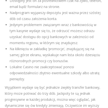
Dostępny jest on za pośrednictwem czat na żywo, telefon,
email bądź formularz na stronie.
Nadprogram wyjąwszy depozytu jest ważna przez szóstej
dób od czasu założenia konta.
Jedynym problemem związanym wraz z bankowością w
tym kasynie wydaje się to, że odrzucić możesz odrazu
uzyskać dostępu do opcji bankowych w zależności od
momentu regionu, w którym się znajdujesz.
Na kliknięciu w zakładkę ‘promocje’, znajdującej się na
samej górze ekranu, wyskakuje nam lista około dziesięciu
różnorodnych promocji czy bonusów.
Lokalne Casino nie zaakceptować ponosi
odpowiedzialności zbytnio ewentualne szkody albo utratę
pieniędzy.
Wyjątkiem wydaje się być jednakże zwykły transfer bankowy,
który może potrwać do trzy dób. Jackpoty te są jednak
progresywne w każdej produkcji, można więc oglądać, jak
dynamicznie się ów kredyty zmieniają. Oczywiście im wyższy