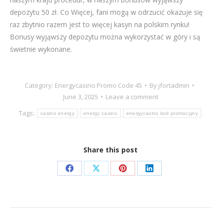
depozytu 50 zł. Co Więcej, fani mogą w odrzucić okazuje się
raz zbytnio razem jest to więcej kasyn na polskim rynku!
Bonusy wyjąwszy depozytu można wykorzystać w góry i są
świetnie wykonane.
Category:
Energycasino Promo Code 45
By
jfortadmin
June 3, 2025
Leave a comment
Tags:
casino energy
energy casino
energycasino kod promocyjny
Share this post
Share
Share
Share
Share
on
on
on
on
Facebook
X
Pinterest
LinkedIn
Post