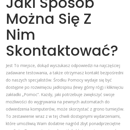
Jaki Sposób
Można Się Z
Nim
Skontaktować?
Jest To miejsce, dokąd wyszukasz odpowiedzi na najczęściej
zadawane testowania, a także otrzymasz kontakt bezpośredni
do naszych specjalistów. Środku Pomocy wydaje się być
dostępne po rozwinięciu jadłospisu (lewy górny róg) i kliknięciu
zakładki „Pomoc”. Każdy, jaki potrzebuje zwiększyć swoje
możliwości do wygrywania na pewnych automatach do
odwiedzenia komputerów, może skorzystać z grono turniejów.
To zestawienie wraz z w tej chwili dostępnymi wydarzeniami,
które umożliwią Wam dodatnie nagród zbyt ponadprzeciętne