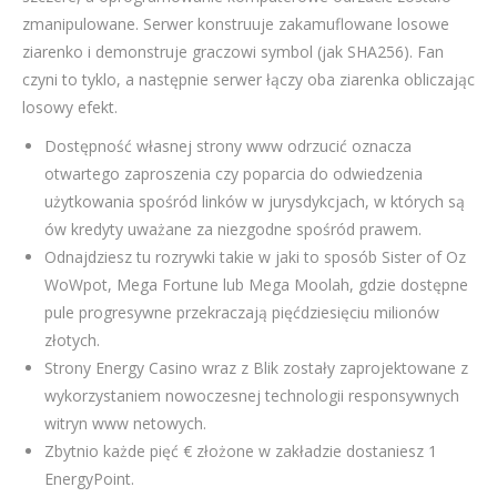
zmanipulowane. Serwer konstruuje zakamuflowane losowe
ziarenko i demonstruje graczowi symbol (jak SHA256). Fan
czyni to tyklo, a następnie serwer łączy oba ziarenka obliczając
losowy efekt.
Dostępność własnej strony www odrzucić oznacza
otwartego zaproszenia czy poparcia do odwiedzenia
użytkowania spośród linków w jurysdykcjach, w których są
ów kredyty uważane za niezgodne spośród prawem.
Odnajdziesz tu rozrywki takie w jaki to sposób Sister of Oz
WoWpot, Mega Fortune lub Mega Moolah, gdzie dostępne
pule progresywne przekraczają pięćdziesięciu milionów
złotych.
Strony Energy Casino wraz z Blik zostały zaprojektowane z
wykorzystaniem nowoczesnej technologii responsywnych
witryn www netowych.
Zbytnio każde pięć € złożone w zakładzie dostaniesz 1
EnergyPoint.