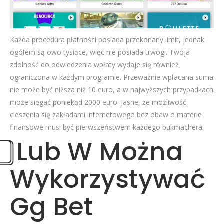
Każda procedura płatności posiada przekonany limit, jednak
ogółem są owo tysiące, więc nie posiada trwogi. Twoja
zdolność do odwiedzenia wpłaty wydaje się również
ograniczona w każdym programie. Przeważnie wpłacana suma
nie może być niższa niż 10 euro, a w najwyższych przypadkach
może sięgać poniekąd 2000 euro. Jasne, że możliwość
cieszenia się zakładami internetowego bez obaw o materie
finansowe musi być pierwszeństwem każdego bukmachera.
⃣ Lub W Można
Wykorzystywać
Gg Bet