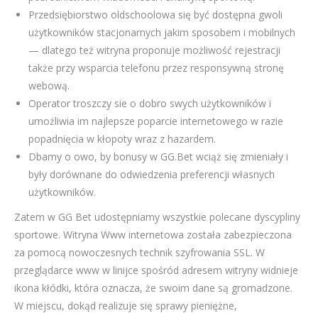
Przedsiębiorstwo oldschoolowa się być dostępna gwoli
użytkowników stacjonarnych jakim sposobem i mobilnych
— dlatego też witryna proponuje możliwość rejestracji
także przy wsparcia telefonu przez responsywną stronę
webową.
Operator troszczy sie o dobro swych użytkowników i
umożliwia im najlepsze poparcie internetowego w razie
popadnięcia w kłopoty wraz z hazardem.
Dbamy o owo, by bonusy w GG.Bet wciąż się zmieniały i
były dorównane do odwiedzenia preferencji własnych
użytkowników.
Zatem w GG Bet udostępniamy wszystkie polecane dyscypliny
sportowe. Witryna Www internetowa została zabezpieczona
za pomocą nowoczesnych technik szyfrowania SSL. W
przeglądarce www w linijce spośród adresem witryny widnieje
ikona kłódki, która oznacza, że swoim dane są gromadzone.
W miejscu, dokąd realizuje się sprawy pieniężne,