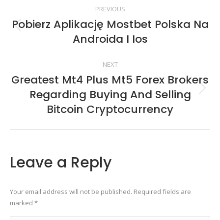
Post
PREVIOUS
navigation
Pobierz Aplikację Mostbet Polska Na
Previous
Androida I Ios
post:
NEXT
Greatest Mt4 Plus Mt5 Forex Brokers
Regarding Buying And Selling
Next
post:
Bitcoin Cryptocurrency
Leave a Reply
Your email address will not be published. Required fields are
marked
*