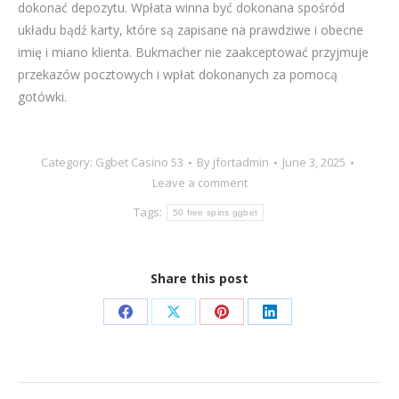
dokonać depozytu. Wpłata winna być dokonana spośród
układu bądź karty, które są zapisane na prawdziwe i obecne
imię i miano klienta. Bukmacher nie zaakceptować przyjmuje
przekazów pocztowych i wpłat dokonanych za pomocą
gotówki.
Category:
Ggbet Casino 53
By
jfortadmin
June 3, 2025
Leave a comment
Tags:
50 free spins ggbet
Share this post
Share
Share
Share
Share
on
on
on
on
Facebook
X
Pinterest
LinkedIn