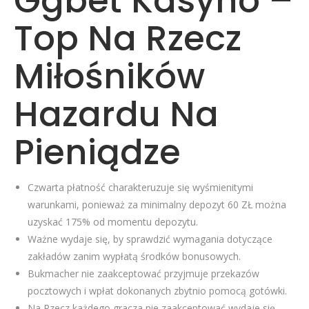
Ggbet Kasyno –
Top Na Rzecz
Miłośników
Hazardu Na
Pieniądze
Czwarta płatność charakteruzuje się wyśmienitymi
warunkami, ponieważ za minimalny depozyt 60 ZŁ można
uzyskać 175% od momentu depozytu.
Ważne wydaje się, by sprawdzić wymagania dotyczące
zakładów zanim wypłatą środków bonusowych.
Bukmacher nie zaakceptować przyjmuje przekazów
pocztowych i wpłat dokonanych zbytnio pomocą gotówki.
Na Rzecz każdego gracza nie zaakceptować wydaje się