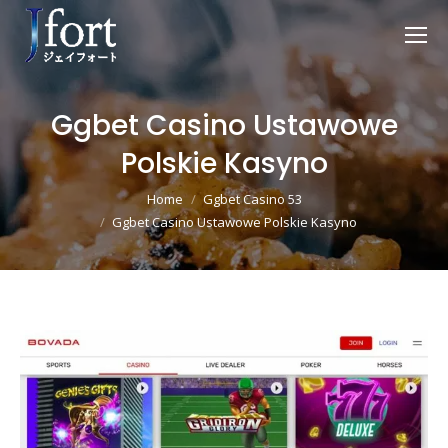
Ggbet Casino Ustawowe
Polskie Kasyno
You are here:
Home
Ggbet Casino 53
Ggbet Casino Ustawowe Polskie Kasyno