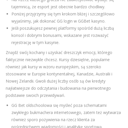
tajemnicą, że esport jest obecnie bardzo chodliwy.
Poniżej przyjrzymy się tym krokom bliżej i szczegółowo
wyjaśnimy, jak dokonać GG login w GGBet kasyno.
Jeśli poszukujesz pewnej platformy spośród dużą liczbą
konsol i dobrymi bonusami, wskazane jest rozważyć
rejestrację w tym kasynie.
Znajdź swój kochany i uzyskać dreszczyk emocji, którego
faktycznie niezwykle chcesz. Kursy dziesiętne, popularne
również jak kursy w wzoru europejskim, są szeroko
stosowane w Europie kontynentalnej, Kanadzie, Australii i
Nowej Zelandii. Gwoli dużej liczby osób są ów kredyty
najłatwiejsze do odczytania i budowania na pierwotnego
podstawie swoich przewidywań.
GG Bet oldschoolowa się myśleć poza schematami
zwykłego bukmachera internetowego, zatem też wytwarza
również sporo pożywienia na rzecz klienta za
pośrednictwem wiadomości i analitykę sportową.