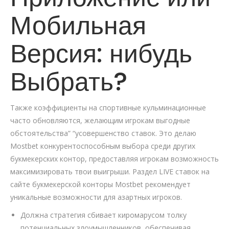
Мобильная
Версия: нибудь
Выбрать?
Также коэффициенты на спортивные кульминационные
часто обновляются, желающим игрокам выгодные
обстоятельства” “усовершенство ставок. Это делаю
Mostbet конкурентоспособным выбора среди других
букмекерских контор, предоставляя игрокам возможность
максимизировать твои выигрыши. Раздел LIVE ставок на
сайте букмекерской конторы Mostbet рекомендует
уникальные возможности для азартных игроков.
Должна стратегия сбивает киромарусом толку
потенциальных злоумышленников, обеспечивая