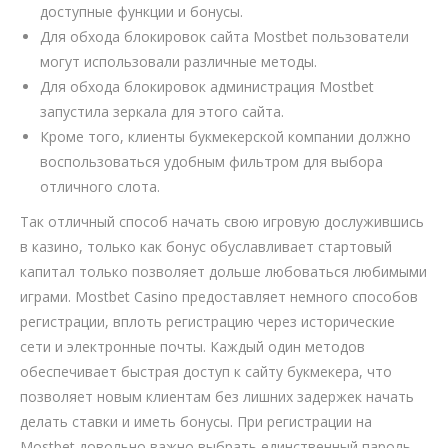
доступные функции и бонусы.
Для обхода блокировок сайта Mostbet пользователи
могут использовали различные методы.
Для обхода блокировок администрация Mostbet
запустила зеркала для этого сайта.
Кроме того, клиенты букмекерской компании должно
воспользоваться удобным фильтром для выбора
отличного слота.
Так отличный способ начать свою игровую дослужившись
в казино, только как бонус обуславливает стартовый
капитал только позволяет дольше любоваться любимыми
играми. Mostbet Casino предоставляет немного способов
регистрации, вплоть регистрацию через исторические
сети и электронные почты. Каждый один методов
обеспечивает быстрая доступ к сайту букмекера, что
позволяет новым клиентам без лишних задержек начать
делать ставки и иметь бонусы. При регистрации на
Mostbet довольно важно выбрать единственный пароль