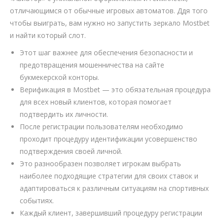
отличающимся от обычные игровых автоматов. Ддя того
чтобы выиграть, вам нужно но запустить зеркало Mostbet
и найти который слот.
Этот шаг важнее для обеспечения безопасности и
предотвращения мошенничества на сайте
букмекерской конторы.
Верификация в Mostbet — это обязательная процедура
для всех новый клиентов, которая помогает
подтвердить их личности.
После регистрации пользователям необходимо
проходит процедуру идентификации усовершенство
подтверждения своей личной.
Это разнообразен позволяет игрокам выбрать
наиболее подходящие стратегии для своих ставок и
адаптироваться к различным ситуациям на спортивных
событиях.
Каждый клиент, завершивший процедуру регистрации