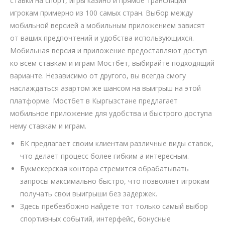
ставки на спорт, игры казино и прямое трансляции
игрокам примерно из 100 самых стран. Выбор между
мобильной версией а мобильным приложением зависят
от ваших предпочтений и удобства использующихся.
Мобильная версия и приложение предоставляют доступ
ко всем ставкам и играм Moстбет, выбирайте подходящий
варианте. Независимо от другого, вы всегда смогу
наслаждаться азартом же шансом на выигрыш на этой
платформе. Мостбет в Кыргызстане предлагает
мобильное приложение для удобства и быстрого доступа
нему ставкам и играм.
БК предлагает своим клиентам различные виды ставок,
что делает процесс более гибким а интересным.
Букмекерская контора стремится обрабатывать
запросы максимально быстро, что позволяет игрокам
получать свои выигрыши без задержек.
Здесь пребезбожно найдете тот только самый выбор
спортивных событий, интерфейс, бонусные