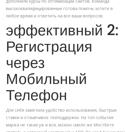
дополнили курсы по оптимизации сайтов. Команда
высококвалифицированные готова помочь хотите в
любое время и ответить на все ваши вопросов.
эффективный 2:
Регистрация
через
Мобильный
Телефон
Для себя заметила удобство использования, быстрые
ставки и отзывчивое техподдержки. На топ-события
маржа не такая уж и вся, можно смело же Мостбете