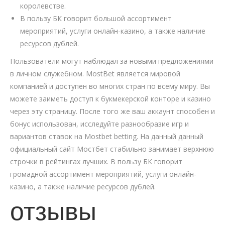
королевстве.
В пользу БК говорит большой ассортимент
мероприятий, услуги онлайн-казино, а также наличие
ресурсов дублей.
Пользователи могут наблюдал за новыми предложениями
в личном служебном. MostBet является мировой
компанией и доступен во многих стран по всему миру. Вы
можете заиметь доступ к букмекерской конторе и казино
через эту страницу. После того же ваш аккаунт способен и
бонус использован, исследуйте разнообразие игр и
вариантов ставок на Mostbet betting. На данный данный
официальный сайт Мостбет стабильно занимает верхнюю
строчки в рейтингах лучших. В пользу БК говорит
громадной ассортимент мероприятий, услуги онлайн-
казино, а также наличие ресурсов дублей.
отзывы