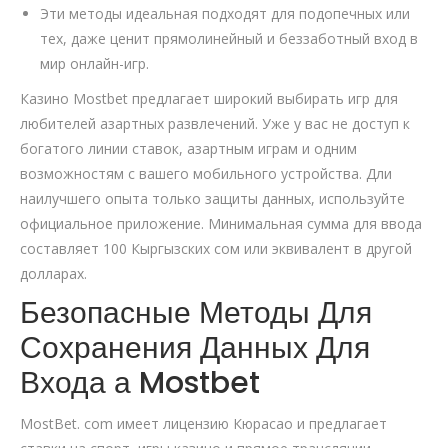
Эти методы идеальная подходят для подопечных или
тех, даже ценит прямолинейный и беззаботный вход в
мир онлайн-игр.
Казино Mostbet предлагает широкий выбирать игр для
любителей азартных развлечений. Уже у вас не доступ к
богатого линии ставок, азартным играм и одним
возможностям с вашего мобильного устройства. Дли
наилучшего опыта только защиты данных, используйте
официальное приложение. Минимальная сумма для ввода
составляет 100 Кыргызских сом или эквивалент в другой
долларах.
Безопасные Методы Для
Сохранения Данных Для
Входа а Mostbet
MostBet. com имеет лицензию Кюрасао и предлагает