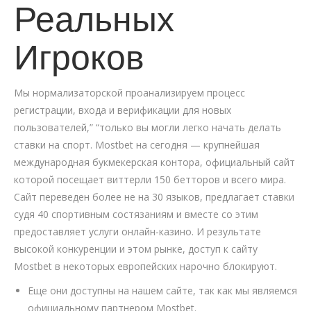
Реальных
Игроков
Мы нормализаторской проанализируем процесс
регистрации, входа и верификации для новых
пользователей,” “только вы могли легко начать делать
ставки на спорт. Mostbet на сегодня — крупнейшая
международная букмекерская контора, официальный сайт
которой посещает виттерли 150 бетторов и всего мира.
Сайт переведен более не на 30 языков, предлагает ставки
судя 40 спортивным состязаниям и вместе со этим
предоставляет услуги онлайн-казино. И результате
высокой конкуренции и этом рынке, доступ к сайту
Mostbet в некоторых европейских нарочно блокируют.
Еще они доступны на нашем сайте, так как мы являемся
официальному партнером Mostbet.