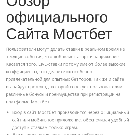
Обзор
официального
Сайта Мостбет
Пользователи могут делать ставки в реальном время на
текущие события, что добавляет азарт и напряжение.
Касается того, LIVE-ставки потому имеют более высокие
коэффициенты, что делаете их особенно
привлекательной для опытных бетторов. Так же и сайте
вы найдут промокод, который советует пользователям
различные бонусы и преимущества при регистрации на
платформе Мостбет.
Вход в сайт Мостбет производится через официальный
сайт или мобильное приложение, обеспечивая удобный
доступ к ставкам только играм.
Для вывода неснижаемых важно соблюдать