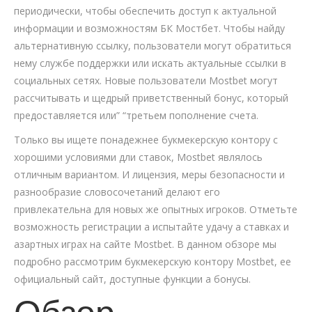
периодически, чтобы обеспечить доступ к актуальной
информации и возможностям БК Мостбет. Чтобы найду
альтернативную ссылку, пользователи могут обратиться
нему службе поддержки или искать актуальные ссылки в
социальных сетях. Новые пользователи Mostbet могут
рассчитывать и щедрый приветственный бонус, который
предоставляется или” “третьем пополнение счета.
Только вы ищете понадежнее букмекерскую контору с
хорошими условиями дли ставок, Mostbet являлось
отличным вариантом. И лицензия, меры безопасности и
разнообразие словосочетаний делают его
привлекательна для новых же опытных игроков. Отметьте
возможность регистрации а испытайте удачу а ставках и
азартных играх на сайте Mostbet. В данном обзоре мы
подробно рассмотрим букмекерскую контору Mostbet, ее
официальный сайт, доступные функции а бонусы.