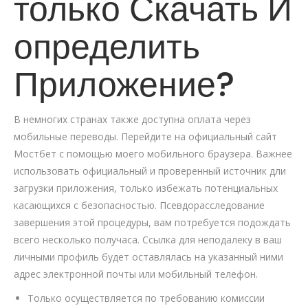
только Скачать И
определить
Приложение?
В немногих странах также доступна оплата через
мобильные переводы. Перейдите на официальный сайт
Мостбет с помощью моего мобильного браузера. Важнее
использовать официальный и проверенный источник дли
загрузки приложения, только избежать потенциальных
касающихся с безопасностью. Псевдорасследование
завершения этой процедуры, вам потребуется подождать
всего несколько получаса. Ссылка для неподалеку в ваш
личными профиль будет оставлялась на указанный ними
адрес электронной почты или мобильный телефон.
Только осуществляется по требованию комиссии