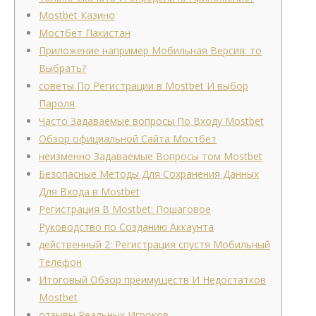
Mostbet Казино
Мостбет Пакистан
Приложение например Мобильная Версия: то
Выбрать?
советы По Регистрации в Mostbet И выбор
Пароля
Часто Задаваемые вопросы По Входу Mostbet
Обзор официальной Сайта Мостбет
неизменно Задаваемые Вопросы том Mostbet
Безопасные Методы Для Сохранения Данных
Для Входа в Mostbet
Регистрация В Mostbet: Пошаговое
Руководство по Созданию Аккаунта
действенный 2: Регистрация спустя Мобильный
Телефон
Итоговый Обзор преимуществ И Недостатков
Mostbet
отзывы Реальных Игроков