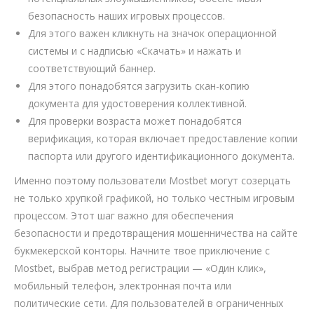
безопасность наших игровых процессов.
Для этого важен кликнуть на значок операционной
системы и с надписью «Скачать» и нажать и
соответствующий баннер.
Для этого понадобятся загрузить скан-копию
документа для удостоверения коллективной.
Для проверки возраста может понадобятся
верификация, которая включает предоставление копии
паспорта или другого идентификационного документа.
Именно поэтому пользователи Mostbet могут созерцать
не только хрупкой графикой, но только честным игровым
процессом. Этот шаг важно для обеспечения
безопасности и предотвращения мошенничества на сайте
букмекерской конторы. Начните твое приключение с
Mostbet, выбрав метод регистрации — «Один клик»,
мобильный телефон, электронная почта или
политические сети. Для пользователей в ограниченных