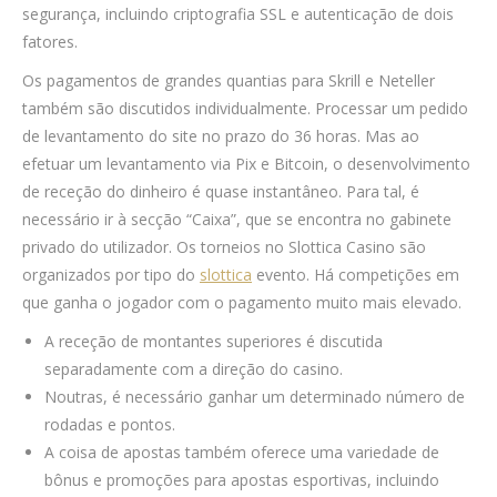
segurança, incluindo criptografia SSL e autenticação de dois
fatores.
Os pagamentos de grandes quantias para Skrill e Neteller
também são discutidos individualmente. Processar um pedido
de levantamento do site no prazo do 36 horas. Mas ao
efetuar um levantamento via Pix e Bitcoin, o desenvolvimento
de receção do dinheiro é quase instantâneo. Para tal, é
necessário ir à secção “Caixa”, que se encontra no gabinete
privado do utilizador. Os torneios no Slottica Casino são
organizados por tipo do
slottica
evento. Há competições em
que ganha o jogador com o pagamento muito mais elevado.
A receção de montantes superiores é discutida
separadamente com a direção do casino.
Noutras, é necessário ganhar um determinado número de
rodadas e pontos.
A coisa de apostas também oferece uma variedade de
bônus e promoções para apostas esportivas, incluindo