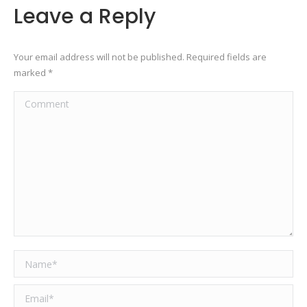
Leave a Reply
Your email address will not be published. Required fields are
marked
*
Comment
Name *
Email *