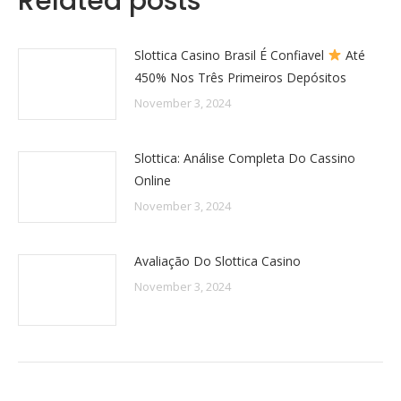
Related posts
Slottica Casino Brasil É Confiavel
Até
450% Nos Três Primeiros Depósitos
November 3, 2024
Slottica: Análise Completa Do Cassino
Online
November 3, 2024
Avaliação Do Slottica Casino
November 3, 2024