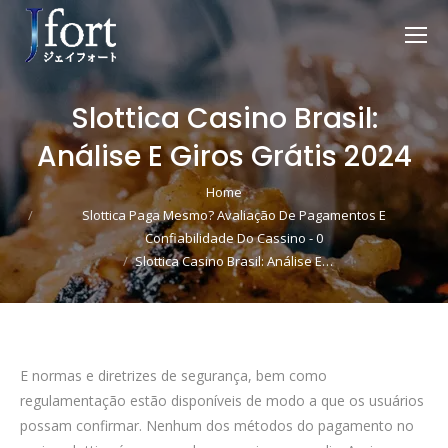
Slottica Casino Brasil:
Análise E Giros Grátis 2024
You are here:
Home
Slottica Paga Mesmo? Avaliação De Pagamentos E
Confiabilidade Do Cassino - 0
Slottica Casino Brasil: Análise E…
E normas e diretrizes de segurança, bem como
regulamentação estão disponíveis de modo a que os usuários
possam confirmar. Nenhum dos métodos do pagamento no