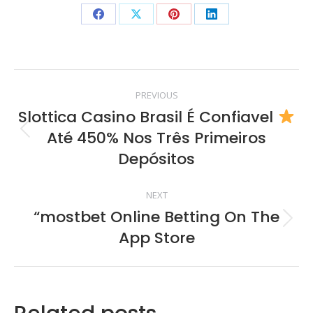
Share
Share
Share
Share
on
on
on
on
Facebook
X
Pinterest
LinkedIn
Post
PREVIOUS
navigation
Slottica Casino Brasil É Confiavel
Até 450% Nos Três Primeiros
Previous
post:
Depósitos
NEXT
“‎mostbet Online Betting On The
Next
App Store
post: