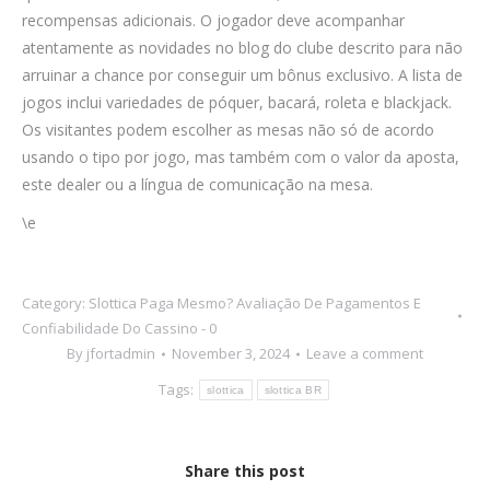
recompensas adicionais. O jogador deve acompanhar
atentamente as novidades no blog do clube descrito para não
arruinar a chance por conseguir um bônus exclusivo. A lista de
jogos inclui variedades de póquer, bacará, roleta e blackjack.
Os visitantes podem escolher as mesas não só de acordo
usando o tipo por jogo, mas também com o valor da aposta,
este dealer ou a língua de comunicação na mesa.
\e
Category:
Slottica Paga Mesmo? Avaliação De Pagamentos E
Confiabilidade Do Cassino - 0
By
jfortadmin
November 3, 2024
Leave a comment
Tags:
slottica
slottica BR
Share this post