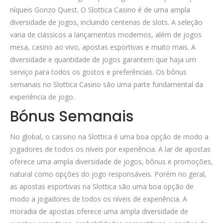
níqueis Gonzo Quest. O Slottica Casino é de uma ampla
diversidade de jogos, incluindo centenas de slots. A seleção
varia de clássicos a lançamentos modernos, além de jogos
mesa, casino ao vivo, apostas esportivas e muito mais. A
diversidade e quantidade de jogos garantem que haja um
serviço para todos os gostos e preferências. Os bônus
semanais no Slottica Casino são uma parte fundamental da
experiência de jogo.
Bónus Semanais
No global, o cassino na Slottica é uma boa opção de modo a
jogadores de todos os níveis por experiência. A lar de apostas
oferece uma ampla diversidade de jogos, bônus e promoções,
natural como opções do jogo responsáveis. Porém no geral,
as apostas esportivas na Slottica são uma boa opção de
modo a jogadores de todos os níveis de experiência. A
moradia de apostas oferece uma ampla diversidade de