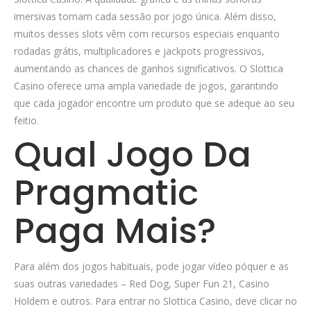
imersivas tornam cada sessão por jogo única. Além disso,
muitos desses slots vêm com recursos especiais enquanto
rodadas grátis, multiplicadores e jackpots progressivos,
aumentando as chances de ganhos significativos. O Slottica
Casino oferece uma ampla variedade de jogos, garantindo
que cada jogador encontre um produto que se adeque ao seu
feitio.
Qual Jogo Da
Pragmatic
Paga Mais?
Para além dos jogos habituais, pode jogar vídeo póquer e as
suas outras variedades – Red Dog, Super Fun 21, Casino
Holdem e outros. Para entrar no Slottica Casino, deve clicar no