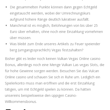
Die gesammelten Punkte können dann gegen Echtgeld
eingetauscht werden, wobei der Umrechnungskurs
aufgrund höhere Ränge deutlich lukrativer ausfällt.
Manchmal ist es möglich, Belohnungen von bis über 25
Euro über erhalten, ohne noch eine Einzahlung vornehmen
über müssen.
Was bleibt zum Ende unseres Artikels zu Feuer speiender
berg (umgangssprachlich) Vegas festzuhalten?
Bisher gibt es leider noch keinen Vulkan Vegas Online casino
Bonus, allerdings noch eine Menge Vulkan Las vegas Slots, die
für hohe Gewinne sorgen werden. Besuchen Sie das Vulcan
Online casino und schauen Sie sich in Ruhe um. Lediglich ein
Spielerkonto muss man eröffnen und die erst Einzahlung
tätigen, um mit Echtgeld spielen zu können. Da hätten
unsereins beispielsweise den üppigen Casino-
Willkommensbonus.