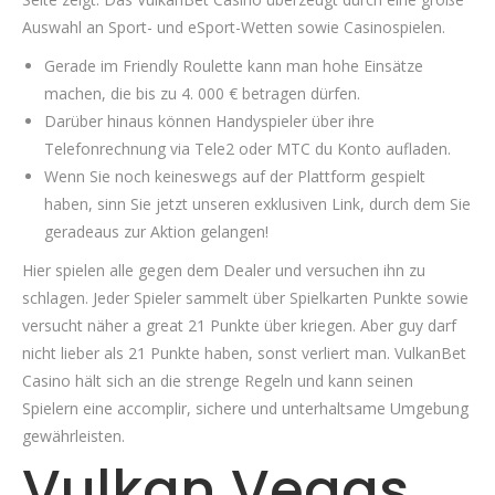
Auswahl an Sport- und eSport-Wetten sowie Casinospielen.
Gerade im Friendly Roulette kann man hohe Einsätze
machen, die bis zu 4. 000 € betragen dürfen.
Darüber hinaus können Handyspieler über ihre
Telefonrechnung via Tele2 oder MTC du Konto aufladen.
Wenn Sie noch keineswegs auf der Plattform gespielt
haben, sinn Sie jetzt unseren exklusiven Link, durch dem Sie
geradeaus zur Aktion gelangen!
Hier spielen alle gegen dem Dealer und versuchen ihn zu
schlagen. Jeder Spieler sammelt über Spielkarten Punkte sowie
versucht näher a great 21 Punkte über kriegen. Aber guy darf
nicht lieber als 21 Punkte haben, sonst verliert man. VulkanBet
Casino hält sich an die strenge Regeln und kann seinen
Spielern eine accomplir, sichere und unterhaltsame Umgebung
gewährleisten.
Vulkan Vegas