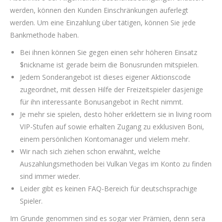
werden, können den Kunden Einschränkungen auferlegt
werden. Um eine Einzahlung über tätigen, können Sie jede
Bankmethode haben.
Bei ihnen können Sie gegen einen sehr höheren Einsatz
$nickname ist gerade beim die Bonusrunden mitspielen.
Jedem Sonderangebot ist dieses eigener Aktionscode
zugeordnet, mit dessen Hilfe der Freizeitspieler dasjenige
für ihn interessante Bonusangebot in Recht nimmt.
Je mehr sie spielen, desto höher erklettern sie in living room
VIP-Stufen auf sowie erhalten Zugang zu exklusiven Boni,
einem persönlichen Kontomanager und vielem mehr.
Wir nach sich ziehen schon erwähnt, welche
Auszahlungsmethoden bei Vulkan Vegas im Konto zu finden
sind immer wieder.
Leider gibt es keinen FAQ-Bereich für deutschsprachige
Spieler.
Im Grunde genommen sind es sogar vier Prämien, denn sera