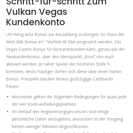
Schritt-für-schritt Zum
Vulkan Vegas
Kundenkonto
Um living area Bonus zur Auszahlung zu bringen, so muss der
Wert kklk Bonus im” “Vorfeld 40 Mal umgesetzt werden. Der
Vegas Casino Bonus für Bestandskunden kann, genau wie der
Neukundenbonus, über den Menüpunkt „Boni“ von euch
aktiviert werden. Je näher Spieler der höchsten Stufe 9
kommen, desto häufiger dürfen sich diese über einen hohen
Bonus, Freispiele darüber hinaus großzügige Cashbacks
freuen.
Ansonsten gelten die folgenden Bedingungen für quasi jede
der vier Kontoaufladungsprämien.
Im Verlauf des Registrierungsprozesses sind einige
persönliche Daten einzugeben, ansonsten ist der Vorgang
binnen weniger Minuten abgeschlossen.