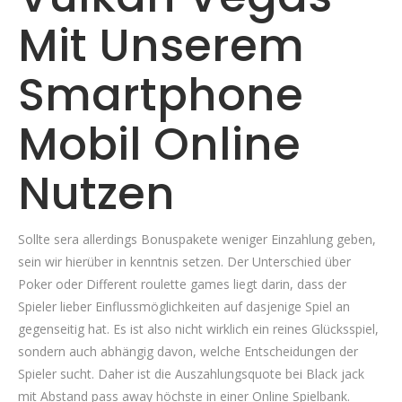
Mit Unserem
Smartphone
Mobil Online
Nutzen
Sollte sera allerdings Bonuspakete weniger Einzahlung geben,
sein wir hierüber in kenntnis setzen. Der Unterschied über
Poker oder Different roulette games liegt darin, dass der
Spieler lieber Einflussmöglichkeiten auf dasjenige Spiel an
gegenseitig hat. Es ist also nicht wirklich ein reines Glücksspiel,
sondern auch abhängig davon, welche Entscheidungen der
Spieler sucht. Daher ist die Auszahlungsquote bei Black jack
mit Abstand pass away höchste in einer Online Spielbank.