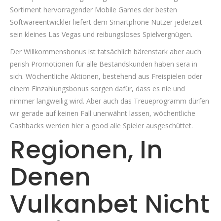
Sortiment hervorragender Mobile Games der besten
Softwareentwickler liefert dem Smartphone Nutzer jederzeit
sein kleines Las Vegas und reibungsloses Spielvergnügen.
Der Willkommensbonus ist tatsächlich bärenstark aber auch
perish Promotionen für alle Bestandskunden haben sera in
sich. Wöchentliche Aktionen, bestehend aus Freispielen oder
einem Einzahlungsbonus sorgen dafür, dass es nie und
nimmer langweilig wird. Aber auch das Treueprogramm dürfen
wir gerade auf keinen Fall unerwähnt lassen, wöchentliche
Cashbacks werden hier a good alle Spieler ausgeschüttet.
Regionen, In
Denen
Vulkanbet Nicht