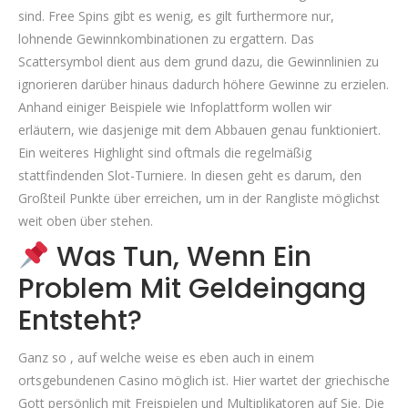
sind. Free Spins gibt es wenig, es gilt furthermore nur,
lohnende Gewinnkombinationen zu ergattern. Das
Scattersymbol dient aus dem grund dazu, die Gewinnlinien zu
ignorieren darüber hinaus dadurch höhere Gewinne zu erzielen.
Anhand einiger Beispiele wie Infoplattform wollen wir
erläutern, wie dasjenige mit dem Abbauen genau funktioniert.
Ein weiteres Highlight sind oftmals die regelmäßig
stattfindenden Slot-Turniere. In diesen geht es darum, den
Großteil Punkte über erreichen, um in der Rangliste möglichst
weit oben über stehen.
Was Tun, Wenn Ein
Problem Mit Geldeingang
Entsteht?
Ganz so , auf welche weise es eben auch in einem
ortsgebundenen Casino möglich ist. Hier wartet der griechische
Gott persönlich mit Freispielen und Multiplikatoren auf Sie. Die