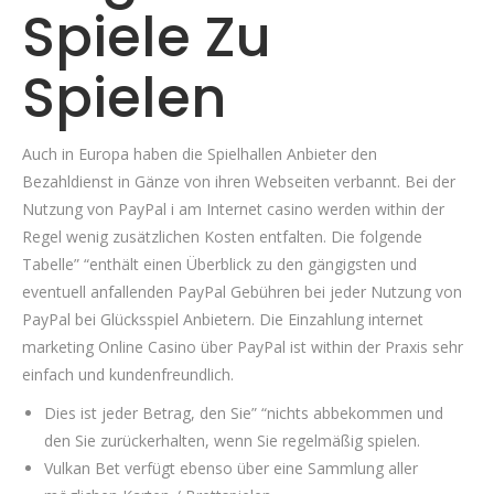
Spiele Zu
Spielen
Auch in Europa haben die Spielhallen Anbieter den
Bezahldienst in Gänze von ihren Webseiten verbannt. Bei der
Nutzung von PayPal i am Internet casino werden within der
Regel wenig zusätzlichen Kosten entfalten. Die folgende
Tabelle” “enthält einen Überblick zu den gängigsten und
eventuell anfallenden PayPal Gebühren bei jeder Nutzung von
PayPal bei Glücksspiel Anbietern. Die Einzahlung internet
marketing Online Casino über PayPal ist within der Praxis sehr
einfach und kundenfreundlich.
Dies ist jeder Betrag, den Sie” “nichts abbekommen und
den Sie zurückerhalten, wenn Sie regelmäßig spielen.
Vulkan Bet verfügt ebenso über eine Sammlung aller