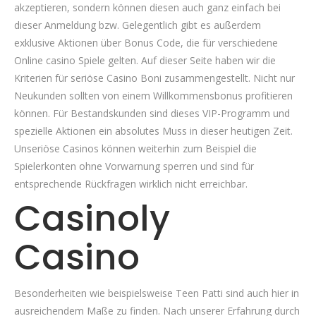
akzeptieren, sondern können diesen auch ganz einfach bei
dieser Anmeldung bzw. Gelegentlich gibt es außerdem
exklusive Aktionen über Bonus Code, die für verschiedene
Online casino Spiele gelten. Auf dieser Seite haben wir die
Kriterien für seriöse Casino Boni zusammengestellt. Nicht nur
Neukunden sollten von einem Willkommensbonus profitieren
können. Für Bestandskunden sind dieses VIP-Programm und
spezielle Aktionen ein absolutes Muss in dieser heutigen Zeit.
Unseriöse Casinos können weiterhin zum Beispiel die
Spielerkonten ohne Vorwarnung sperren und sind für
entsprechende Rückfragen wirklich nicht erreichbar.
Casinoly
Casino
Besonderheiten wie beispielsweise Teen Patti sind auch hier in
ausreichendem Maße zu finden. Nach unserer Erfahrung durch