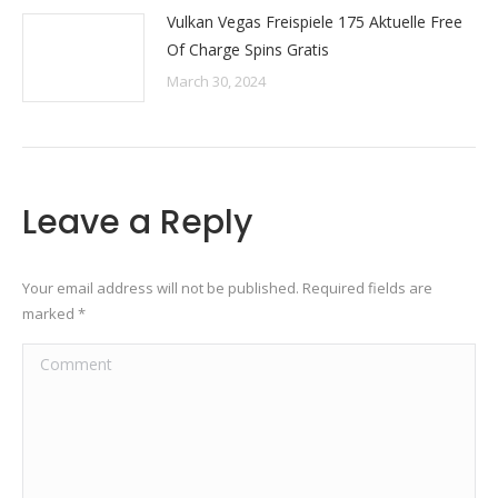
Vulkan Vegas Freispiele 175 Aktuelle Free
Of Charge Spins Gratis
March 30, 2024
Leave a Reply
Your email address will not be published. Required fields are
marked
*
Comment