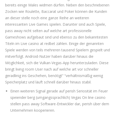
bereits einige Males widmen dürfen. Neben den beschriebenen
Zocken wie Roulette, Baccarat und Poker können die Kunden
an dieser stelle noch eine ganze Reihe an weiteren
interessanten Live Games spielen. Darunter sind auch Spiele,
pass away nicht selten auf welche art professionelle
Gameshows aufgebaut sind und ebenso zu den bekanntesten
Titeln im Live casino at redbet zählen. Einige der genannten
Spiele werden von teils mehreren tausend Spielern gespielt und
mitverfolgt. Android-Nutzer haben darüber hinaus die
Möglichkeit, sich die Vulkan-Vegas-App herunterzuladen. Diese
bringt living room User nach auf welche art vor schneller
geradlinig ins Geschehen, benötigt” “verhältnismäßig wenig
Speicherplatz und läuft schnell darüber hinaus stabil.
Einen weiteren Signal gerade auf perish Seriosität im Feuer
speiender berg (umgangssprachlich) Vegas On line casino
stellen pass away Software-Entwickler dar, perish über dem
Unternehmen kooperieren.