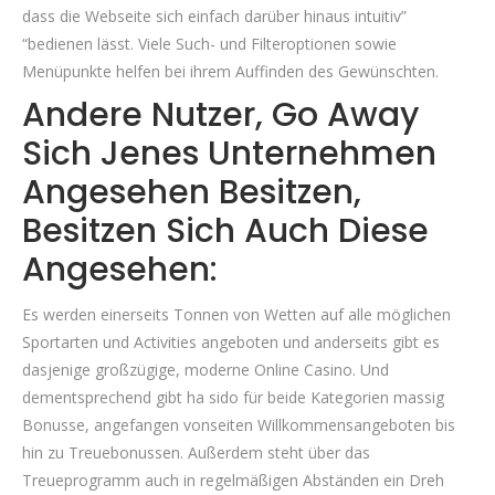
dass die Webseite sich einfach darüber hinaus intuitiv”
“bedienen lässt. Viele Such- und Filteroptionen sowie
Menüpunkte helfen bei ihrem Auffinden des Gewünschten.
Andere Nutzer, Go Away
Sich Jenes Unternehmen
Angesehen Besitzen,
Besitzen Sich Auch Diese
Angesehen:
Es werden einerseits Tonnen von Wetten auf alle möglichen
Sportarten und Activities angeboten und anderseits gibt es
dasjenige großzügige, moderne Online Casino. Und
dementsprechend gibt ha sido für beide Kategorien massig
Bonusse, angefangen vonseiten Willkommensangeboten bis
hin zu Treuebonussen. Außerdem steht über das
Treueprogramm auch in regelmäßigen Abständen ein Dreh