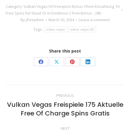
Category:
Vulkan Vegas 50 Freespins Bonus Ohne Einzahlung ️ 55
Free Spins Für Dead Or In Existence 2 Free Bonus - 286
By
jfortadmin
March 30, 2024
Leave a comment
Tags:
vulkan vegas
vulkan vegas DE
Share this post
Share
Share
Share
Share
on
on
on
on
Facebook
X
Pinterest
LinkedIn
Post
PREVIOUS
navigation
Vulkan Vegas Freispiele 175 Aktuelle
Previous
Free Of Charge Spins Gratis
post:
NEXT