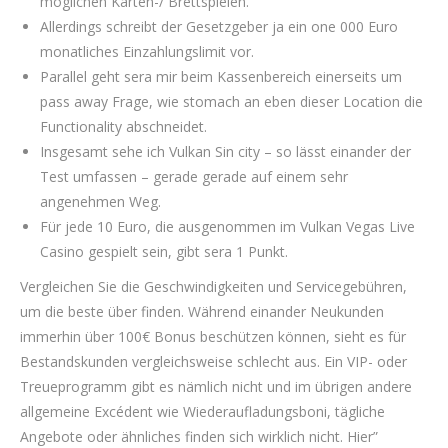
möglichen Karten-/ Brettspielen.
Allerdings schreibt der Gesetzgeber ja ein one 000 Euro
monatliches Einzahlungslimit vor.
Parallel geht sera mir beim Kassenbereich einerseits um
pass away Frage, wie stomach an eben dieser Location die
Functionality abschneidet.
Insgesamt sehe ich Vulkan Sin city – so lässt einander der
Test umfassen – gerade gerade auf einem sehr
angenehmen Weg.
Für jede 10 Euro, die ausgenommen im Vulkan Vegas Live
Casino gespielt sein, gibt sera 1 Punkt.
Vergleichen Sie die Geschwindigkeiten und Servicegebühren,
um die beste über finden. Während einander Neukunden
immerhin über 100€ Bonus beschützen können, sieht es für
Bestandskunden vergleichsweise schlecht aus. Ein VIP- oder
Treueprogramm gibt es nämlich nicht und im übrigen andere
allgemeine Excédent wie Wiederaufladungsboni, tägliche
Angebote oder ähnliches finden sich wirklich nicht. Hier”