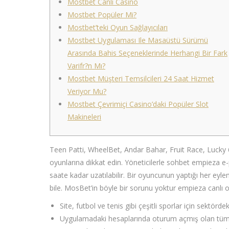
Mostbet Canlı Casino
Mostbet Popüler Mi?
Mostbet’teki Oyun Sağlayıcıları
Mostbet Uygulaması Ile Masaüstü Sürümü
Arasında Bahis Seçeneklerinde Herhangi Bir Fark
Varifr?n Mı?
Mostbet Müşteri Temsilcileri 24 Saat Hizmet
Veriyor Mu?
Mostbet Çevrimiçi Casino’daki Popüler Slot
Makineleri
Teen Patti, WheelBet, Andar Bahar, Fruit Race, Lucky 6
oyunlarına dikkat edin. Yöneticilerle sohbet empieza e-po
saate kadar uzatılabilir. Bir oyuncunun yaptığı her eyl
bile. MosBet’in böyle bir sorunu yoktur empieza canlı o
Site, futbol ve tenis gibi çeşitli sporlar için sektörd
Uygulamadaki hesaplarında oturum açmış olan tüm kul