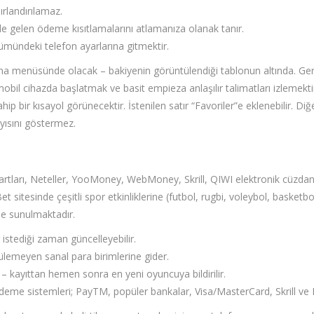
ırlandırılamaz.
le gelen ödeme kısıtlamalarını atlamanıza olanak tanır.
ümündeki telefon ayarlarına gitmektir.
menüsünde olacak – bakiyenin görüntülendiği tablonun altında. Geri 
il cihazda başlatmak ve basit empieza anlaşılır talimatları izlemekt
p bir kısayol görünecektir. İstenilen satır “Favoriler”e eklenebilir. Di
ayısını göstermez.
artları, Neteller, YooMoney, WebMoney, Skrill, QIWI elektronik cüzdanla
et sitesinde çeşitli spor etkinliklerine (futbol, rugbi, voleybol, basketb
de sunulmaktadır.
 istediği zaman güncelleyebilir.
emeyen sanal para birimlerine gider.
 – kayıttan hemen sonra en yeni oyuncuya bildirilir.
ödeme sistemleri; PayTM, popüler bankalar, Visa/MasterCard, Skrill ve Ne