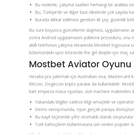
Bu nedenle, çalışma saatleri herhangi bir aralıkla sın
Bu, Türkiye’de ve diğer bazı ülkelerde çok sayıda ha
Burada dikkat edilmesi gereken ilk şey; güvenlik böl
Bu süre boyunca güncelleme düğmesi, uygulamanın ana 
sonra Android uygulamasını yükleme prosedürü, onu mob
akıllı telefonun çalışma ekranında Mostbet logosuna sahi
bölümündeki spor listesinde the girl disiplin için maç s
Mostbet Aviator Oyunu
Hesaba pra yatırmak için Australian visa, Mastercard k
Bitcoin, Dogecoin kripto paralar da kullanılabilir. MostB
kart empieza masa oyunları, slot machine makineleri 
Yukarıdaki bilgiler sadece bilgi amaçlıdır ve operatör
Demo versiyonunda, oyun gerçek paraya dönüştürül
Bu kayıt biçiminde şifre otomatik olarak oluşturulur
Türk bahisçilerin kullanmasına izin verilen popüler 