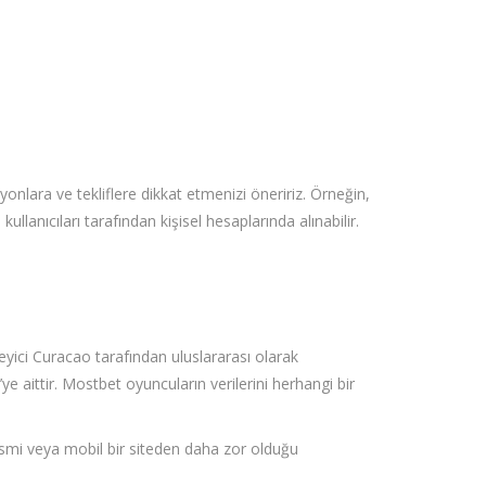
onlara ve tekliflere dikkat etmenizi öneririz. Örneğin,
ullanıcıları tarafından kişisel hesaplarında alınabilir.
eyici Curacao tarafından uluslararası olarak
ye aittir. Mostbet oyuncuların verilerini herhangi bir
esmi veya mobil bir siteden daha zor olduğu