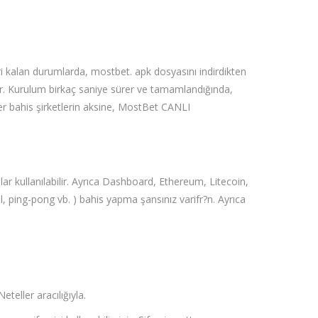
kalan durumlarda, mostbet. apk dosyasını indirdikten
ir. Kurulum birkaç saniye sürer ve tamamlandığında,
ğer bahis şirketlerin aksine, MostBet CANLI
r kullanılabilir. Ayrıca Dashboard, Ethereum, Litecoin,
ol, ping-pong vb. ) bahis yapma şansınız varifr?n. Ayrıca
teller aracılığıyla.