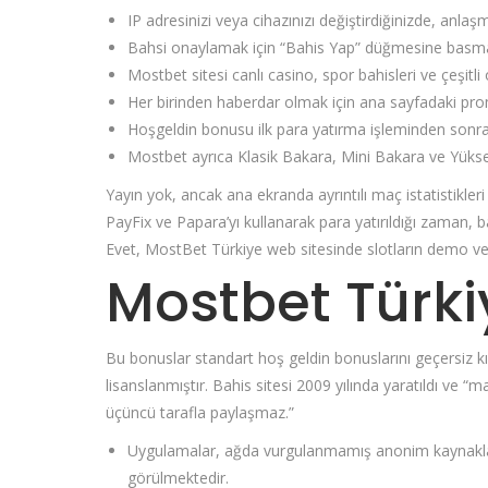
IP adresinizi veya cihazınızı değiştirdiğinizde, anla
Bahsi onaylamak için “Bahis Yap” düğmesine basma
Mostbet sitesi canlı casino, spor bahisleri ve çeşitli
Her birinden haberdar olmak için ana sayfadaki prom
Hoşgeldin bonusu ilk para yatırma işleminden sonra kr
Mostbet ayrıca Klasik Bakara, Mini Bakara ve Yüksek 
Yayın yok, ancak ana ekranda ayrıntılı maç istatistikler
PayFix ve Papara’yı kullanarak para yatırıldığı zaman, bah
Evet, MostBet Türkiye web sitesinde slotların demo ver
Mostbet Türki
Bu bonuslar standart hoş geldin bonuslarını geçersiz kı
lisanslanmıştır. Bahis sitesi 2009 yılında yaratıldı ve “
üçüncü tarafla paylaşmaz.”
Uygulamalar, ağda vurgulanmamış anonim kaynaklar a
görülmektedir.