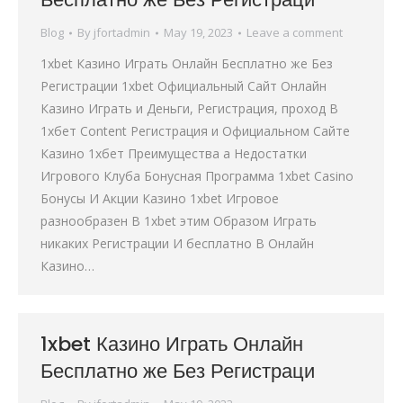
Blog
By
jfortadmin
May 19, 2023
Leave a comment
1xbet Казино Играть Онлайн Бесплатно же Без
Регистрации 1xbet Официальный Сайт Онлайн
Казино Играть и Деньги, Регистрация, проход В
1хбет Content Регистрация и Официальном Сайте
Казино 1хбет Преимущества а Недостатки
Игрового Клуба Бонусная Программа 1xbet Casino
Бонусы И Акции Казино 1xbet Игровое
разнообразен В 1xbet этим Образом Играть
никаких Регистрации И бесплатно В Онлайн
Казино…
1xbet Казино Играть Онлайн
Бесплатно же Без Регистраци