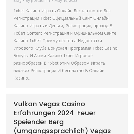
Blog
By
jfortadmin
May 19, 2023
1xbet Казино Играть Онлайн Бесплатно же Без
Регистрации 1xbet Официальный Сайт Онлайн
Казино Играть и Деньги, Регистрация, проход В
1хбет Content Регистрация и Официальном Сайте
Казино 1хбет Преимущества а Недостатки
Игрового Клуба Бонусная Программа 1xbet Casino
Бонусы И Акции Казино 1xbet Игровое
разнообразен В 1xbet этим Образом Играть
никаких Регистрации И бесплатно В Онлайн
Казино…
Vulkan Vegas Casino
Erfahrungen 2024 ️ Feuer
Speiender Berg
(umgangssprachlich) Vegas