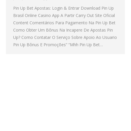
Pin Up Bet Apostas: Login & Entrar Download Pin Up
Brasil️ Online Casino App A Partir Carry Out Site Oficial
Content Comentários Para Pagamento Na Pin Up Bet
Como Obter Um Bônus Na Incapere De Apostas Pin
Up? Como Contatar O Serviço Sobre Apoio Ao Usuario
Pin Up Bônus E Promoções” “Mhh Pin Up Bet…