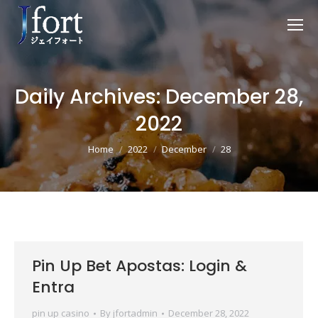
Daily Archives:
December 28,
2022
You are here:
Home
2022
December
28
Pin Up Bet Apostas: Login &
Entra
pin up casino
By
jfortadmin
December 28, 2022