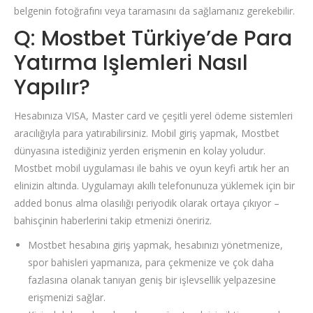
belgenin fotoğrafını veya taramasını da sağlamanız gerekebilir.
Q: Mostbet Türkiye’de Para
Yatırma Işlemleri Nasıl
Yapılır?
Hesabınıza VISA, Master card ve çeşitli yerel ödeme sistemleri
aracılığıyla para yatırabilirsiniz. Mobil giriş yapmak, Mostbet
dünyasına istediğiniz yerden erişmenin en kolay yoludur.
Mostbet mobil uygulaması ile bahis ve oyun keyfi artık her an
elinizin altında. Uygulamayı akıllı telefonunuza yüklemek için bir
added bonus alma olasılığı periyodik olarak ortaya çıkıyor –
bahisçinin haberlerini takip etmenizi öneririz.
Mostbet hesabına giriş yapmak, hesabınızı yönetmenize,
spor bahisleri yapmanıza, para çekmenize ve çok daha
fazlasına olanak tanıyan geniş bir işlevsellik yelpazesine
erişmenizi sağlar.