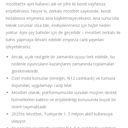
mostbet’te aynı kullanıcı adı ve şifre ile kendi sayfanıza
erişebilirsiniz. Neyse ki, zerkalo mostbet sayesinde, kendi
hesabınıza erişiminizi asla kaybetmeyeceksiniz. Ana sunucuda
teknik sorunlar olsa bile, endişelenmeniz için hiçbir neden
yoktur. Aynı şey bahisler için de geçerlidir – mostbet zerkalo ile
bahis yapmaya devam edebilir empieza canlı yayınları
izleyebilirsiniz.
Ancak, uçak rastgele bir zamanda uçuşu terk edebilir, bu
nedenle oyuncuların kazançlarını zamanında toplamaları
gerekmektedir.
Özel mobil bonuslar (örneğin, %12 cashback) ve turnuva
duyuruları, uygulamayı cazip kılar.
Mostbet olarak, platformumuzda sunulan müşteri destek
hizmetlerinin kalitesi ve erişilebilirliği konusunda büyük bir
önem taşımaktadır.
2025’te Mostbet, Türkiye’de 1. 5 milyon aktif kullanıcıya
ulaşıyor.