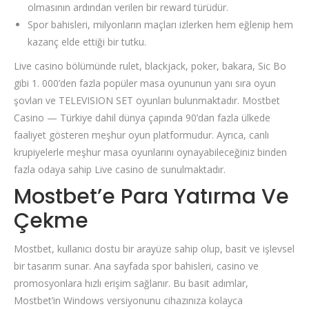
olmasının ardından verilen bir reward türüdür.
Spor bahisleri, milyonların maçları izlerken hem eğlenip hem
kazanç elde ettiği bir tutku.
Live casino bölümünde rulet, blackjack, poker, bakara, Sic Bo
gibi 1. 000’den fazla popüler masa oyununun yanı sıra oyun
şovları ve TELEVISION SET oyunları bulunmaktadır. Mostbet
Casino — Türkiye dahil dünya çapında 90’dan fazla ülkede
faaliyet gösteren meşhur oyun platformudur. Ayrıca, canlı
krupiyelerle meşhur masa oyunlarını oynayabileceğiniz binden
fazla odaya sahip Live casino de sunulmaktadır.
Mostbet’e Para Yatırma Ve
Çekme
Mostbet, kullanıcı dostu bir arayüze sahip olup, basit ve işlevsel
bir tasarım sunar. Ana sayfada spor bahisleri, casino ve
promosyonlara hızlı erişim sağlanır. Bu basit adımlar,
Mostbet’in Windows versiyonunu cihazınıza kolayca