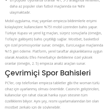
En popüler oyunlarda oranlar %1, 5-5 aralığında verilirken,
daha az popüler olan futbol maçlarında ise %8’e
ulaşmaktadır.
Mobil uygulama, maç yayınları empieza bildirimlerle erişimi
kolaylaştırır; kullanıcıların %75’i mobil üzerinden bahis yapar.
Türkiye Kupası ve yerel lig maçları, sürpriz sonuçlarla (örneğin,
Tofaş’ın galibiyeti) bahis çeşitliliği sağlar. Mostbet, basketbol
için özel promosyonlar sunar; örneğin, EuroLeague maçlarında
%15 geri ödeme. Platform, yerel taraftar alışkanlıklarına uygun
olarak Anadolu Efes-Fenerbahçe derbilerine özel yüksek
oranlar (örneğin, 2. 5) empieza analiz araçları sunar.
Çevrimiçi Spor Bahisleri
PC’ler, cep telefonları empieza tabletler gibi the woman türlü
cihaz için uyarlanmış olması önemlidir. Casino’in geliştiricileri,
kullanıcılar için rahat olacak harika oyun sitesinin tüm
özelliklerini biliyor. Aynı şey, resmi uyarlamalarından biri olan
mostbet zerkalo için de söylenebilir.