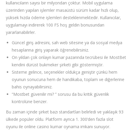
kullanıcıların sayısı bir milyondan çoktur. Mobil uygulama
üzerinden yapılan işlemler masaüstü sürüm kadar hızlı olup,
yüksek hızda ödeme işlemleri desteklenmektedir. Kullanıcılar,
uygulamayı indirerek 100 FS hoş geldin bonusundan
yararlanabilirler.
Güncel giriş adresini, sah web sitesine ya da sosyal medya
hesaplarına giriş yaparak öğrenebilirsiniz.
On yıldan çok onlayn kumar pazarında tecrübesi ile MostBet
kendini dürüst bukmeker şirketi gibi göstermiştir.
Sisteme gelince, seçenekler oldukça geniştir çünkü hem
oyunun sonucuna hem de handikaba, toplam ve diğerlerine
bahis oynayabilirsiniz.
“Mostbet güvenilir mi? ” sorusu da bu kritik güvenlik
kontrolüne benzer.
Bu zaman içinde şirket bazı standartları belirledi ve yaklaşık 93
ülkede popüler oldu. Platform ayrıca 1. 300’den fazla slot
oyunu ile online casino kumar oynama imkanı sunuyor.