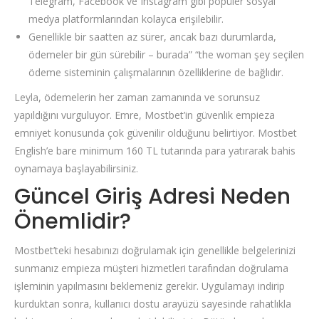
Telegram, Facebook ve Instagram gibi popüler sosyal
medya platformlarından kolayca erişilebilir.
Genellikle bir saatten az sürer, ancak bazı durumlarda,
ödemeler bir gün sürebilir – burada” “the woman şey seçilen
ödeme sisteminin çalışmalarının özelliklerine de bağlıdır.
Leyla, ödemelerin her zaman zamanında ve sorunsuz
yapıldığını vurguluyor. Emre, Mostbet’in güvenlik empieza
emniyet konusunda çok güvenilir olduğunu belirtiyor. Mostbet
English’e bare minimum 160 TL tutarında para yatırarak bahis
oynamaya başlayabilirsiniz.
Güncel Giriş Adresi Neden
Önemlidir?
Mostbet’teki hesabınızı doğrulamak için genellikle belgelerinizi
sunmanız empieza müşteri hizmetleri tarafından doğrulama
işleminin yapılmasını beklemeniz gerekir. Uygulamayı indirip
kurduktan sonra, kullanıcı dostu arayüzü sayesinde rahatlıkla