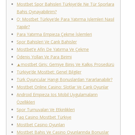
Mostbet Spor Bahisleri Türkiye’de Ne Tür Sporlara
Bahis Oynayabilirim?
Q: Mostbet Türkiye’de Para Yatırma Işlemleri Nasıl
Yapılır?
Para Yatırma Empieza Çekme İşlemleri
Spor Bahisleri Ve Canlı Bahisler
Mostbet’e Afin De Yatırma Ve Çekme
Ödeniş Yolları Ve Para Birimi
▲mostbet Giriş: Gemiye Biniş Ve Kalkış Prosedürü
Türkiye’de Mostbet: Genel Bilgiler
Türk Oyuncular Hangi Bonuslardan Yararlanabilir?
Mostbet Online Casino: Slotlar Ve Canlı Oyunlar
Android Empieza Ios Mobil Uygulamaların
Özellikleri
Spor Turnuvaları Ve Etkinlikleri
Faq Casino Mostbet Türkiye
Mostbet Casino Oyunları
Mostbet Bahis Ve Casino Oyunlarında Bonuslar