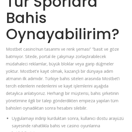
Tür Sporlara
Bahis
Oynayabilirim?
Mostbet casino’nun tasarımı ve renk şeması” “basit ve göze
batmıyor. Sitede, portal ile çalışmayı zorlaştırabilecek
müdahaleci reklamlar, büyük bloklar veya garip düğmeler
yoktur. Mostbet’e kayıt olmak, kazançlı bir dünyaya adım
atmanın ilk adımıdır. Türkiye bahis siteleri arasında Mostbet’i
tercih edenlerin nedenlerini ve kayıt işlemlerini aşağıda
detaylıca anlatıyoruz. Herhangi bir müşterisi, bahis şirketinin
yönetimine ilgili bir talep gönderdikten empieza yapılan tüm
bahisleri oynadıktan sonra hesabını silebilir.
Uygulamayı indirip kurduktan sonra, kullanıcı dostu arayüzü
sayesinde rahatlıkla bahis ve casino oyunlarına