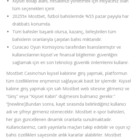
Kişisel dolap alanı, hesabınızı yönetmek için ihtiyacınız olan
tüm seçenekleri içerir.
2025’te Mostbet, futbol bahislerinde %55 pazar payıyla har
drabbats konumda.
Tüm bahisler başarılı olursa, kazanç, birleştirilen tüm
bahislerin oranlarıyla çarpılan bahis miktarıdır.
Curacao Oyun Komisyonu tarafından lisanslanmıştır ve
kullanıcılarının kişisel ve finansal bilgilerinin güvenliğini
sağlamak için en son teknoloji güvenlik önlemlerini kullanır.
Mostbet Casino’nun kişisel kabinine giriş yapmak, platformun
tüm özelliklerine erişmenizi sağlayacak basit bir işlemdir. Kişisel
kabine giriş yapmak için sah Mostbet web sitesine gitmeniz ve
“Giriş” veya “Kişisel Kabin” düğmesini bulmanız gerekir.”
“[newline]Bundan sonra, kayıt sırasında belirlediğiniz kullanıcı
adı ve şifreyi girmeniz istenecektir. Mostbet e-spor bahisleri,
her gün güncellenen dinamik oranlarla sunulmaktadır.
Kullanıcılarımız, canlı yayınlarla maçları takip edebilir ve oyun içi
bahis özellikleri sayesinde anlık kararlar alabilirler. Mostbet