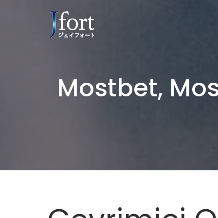
Mostbet, Most