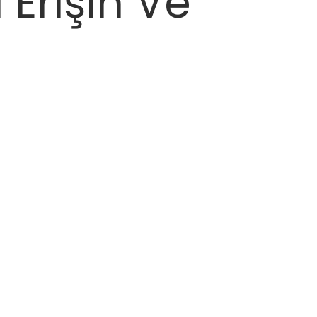
Erişin Ve