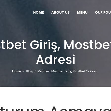
HOME
ABOUT US
MENU
OUR FO
bet Giriş, Mostbe
Adresi
You are here:
Home
Blog
Mostbet, Mostbet Giriş, Mostbet Güncel…