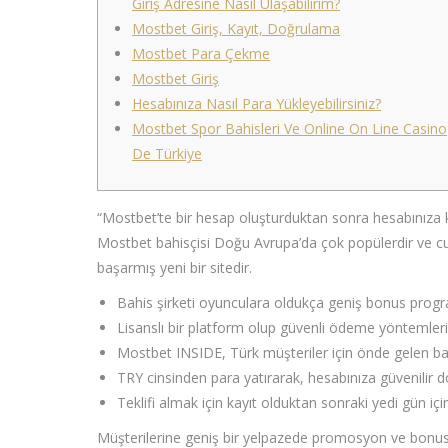
Giriş Adresine Nasıl Ulaşabilirim?
Mostbet Giriş, Kayıt, Doğrulama
Mostbet Para Çekme
Mostbet Giriş
Hesabınıza Nasıl Para Yükleyebilirsiniz?
Mostbet Spor Bahisleri Ve Online On Line Casino
De Türkiye
“Mostbet’te bir hesap oluşturduktan sonra hesabınıza ko
Mostbet bahisçisi Doğu Avrupa’da çok popülerdir ve cur
başarmış yeni bir sitedir.
Bahis şirketi oyunculara oldukça geniş bonus prog
Lisanslı bir platform olup güvenli ödeme yöntemleriyl
Mostbet INSIDE, Türk müşteriler için önde gelen b
TRY cinsinden para yatırarak, hesabınıza güvenilir do
Teklifi almak için kayıt olduktan sonraki yedi gün iç
Müşterilerine geniş bir yelpazede promosyon ve bonus s