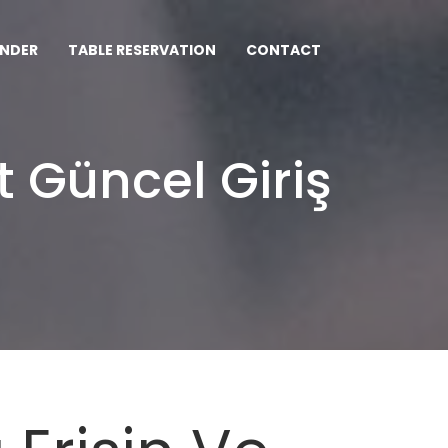
UNDER
TABLE RESERVATION
CONTACT
t Güncel Giriş