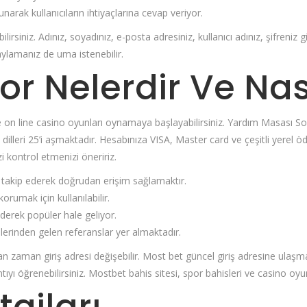
arak kullanıcıların ihtiyaçlarına cevap veriyor.
iniz. Adınız, soyadınız, e-posta adresiniz, kullanıcı adınız, şifreniz gi
aylamanız de uma istenebilir.
or Nelerdir Ve Nas
 line casino oyunları oynamaya başlayabilirsiniz. Yardım Masası Sohb
 dilleri 25’i aşmaktadır. Hesabınıza VISA, Master card ve çeşitli yerel öde
i kontrol etmenizi öneririz.
i takip ederek doğrudan erişim sağlamaktır.
umak için kullanılabilir.
derek popüler hale geliyor.
lerinden gelen referanslar yer almaktadır.
 zaman giriş adresi değişebilir. Most bet güncel giriş adresine ulaşm
tıyı öğrenebilirsiniz. Mostbet bahis sitesi, spor bahisleri ve casino oyunl