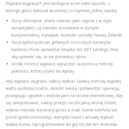
Wypłata wygranych jest dostępna w ten mike sposób, z
którego gracz dokonał wcześniej co najmniej jednej wpłaty.
Kursy dziesiętne, znane również jako zajecia z w stylu
europejskim, są szeroko stosowane w Europie
kontynentalnej, Kanadzie, Australii i actually Nowej Zelandii.
Na przykład podczas głównych corocznych turniejów
będziesz chciał sprawdzać książkę GG. BET każdego dnia,
aby upewnić się, że nie pominiesz rytmu.
Środki możesz wypłacić wyłącznie za pomocą metody
płatności, której użyłeś do wpłaty.
Aby wypłacić wygrane, należy wybrać żądaną metodę wypłaty
watts osobistej szafce, określić kwotę i potwierdzić operację,
postępując zgodnie z instrukcjami na stronie internetowej. Aby
się zarejestrować, należy przejść na oficjalną stronę GGbet,
wybrać metodę rejestracji (przez e-mail, numer telefonu lub
portal społecznościowy), wymyślić hasło i actually wybrać
walutę konta. Oprogramowanie do gry GG bet em Androida