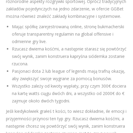
różnorodne aspekty rozgrywki sportowej. Oprócz tradycyjnych
zakładów pojedynczych na jedno zdarzenie, w ofercie GGBet
można również znaleźć zakłady kombinacyjne i systemowe.
Mając spółkę zarejestrowaną online, stronę bukmacherski
oferuje transparentny regulamin na global offensive i
odmienne gry live.
Rzucasz dwiema kośćmi, a następnie starasz się powtórzyć
swój wynik, zanim konstruera kapryśna siódemka zostanie
rzucona.
Pasjonaci dota 2 lub league of legends mają trafną okazję,
aby zwiększyć swoje wygrane za pomocą bonusów.
Wszystko zależy od kwoty wypłaty, przy czym 300€ dociera
na kartę watts ciągu dwóch dni, a wszystko od 2000€ do €
zajmuje około dwóch tygodni.
Jeśli kiedykolwiek grałeś t kości, to wiesz dokładnie, ile emocji i
przyjemności przynosi ten typ gry. Rzucasz dwiema kośćmi, a
następnie chcesz się powtórzyć swój wynik, zanim konstruera