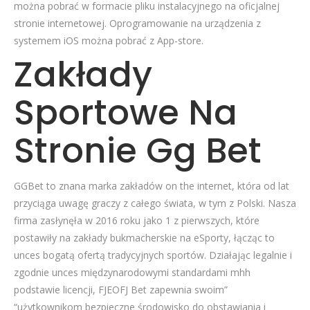
można pobrać w formacie pliku instalacyjnego na oficjalnej
stronie internetowej. Oprogramowanie na urządzenia z
systemem iOS można pobrać z App-store.
Zakłady
Sportowe Na
Stronie Gg Bet
GGBet to znana marka zakładów on the internet, która od lat
przyciąga uwagę graczy z całego świata, w tym z Polski. Nasza
firma zasłynęła w 2016 roku jako 1 z pierwszych, które
postawiły na zakłady bukmacherskie na eSporty, łącząc to
unces bogatą ofertą tradycyjnych sportów. Działając legalnie i
zgodnie unces międzynarodowymi standardami mhh
podstawie licencji, FJEOFJ Bet zapewnia swoim”
“użytkownikom bezpieczne środowisko do obstawiania i