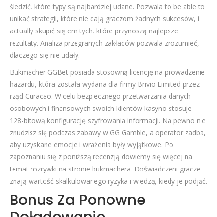
śledzić, które typy są najbardziej udane. Pozwala to be able to
unikać strategii, które nie dają graczom żadnych sukcesów, i
actually skupić się em tych, które przynoszą najlepsze
rezultaty. Analiza przegranych zakładów pozwala zrozumieć,
dlaczego się nie udały.
Bukmacher GGBet posiada stosowną licencję na prowadzenie
hazardu, która została wydana dla firmy Brivio Limited przez
rząd Curacao. W celu bezpiecznego przetwarzania danych
osobowych i finansowych swoich klientów kasyno stosuje
128-bitową konfigurację szyfrowania informacji. Na pewno nie
znudzisz się podczas zabawy w GG Gamble, a operator zadba,
aby uzyskane emocje i wrażenia były wyjątkowe. Po
zapoznaniu się z poniższą recenzją dowiemy się więcej na
temat rozrywki na stronie bukmachera. Doświadczeni gracze
znają wartość skalkulowanego ryzyka i wiedzą, kiedy je podjąć.
Bonus Za Ponowne