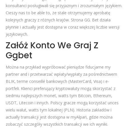
konsultanci posługiwali się przyjaznym i zrozumiałym językiem.
Cieszy nas to be able to, że stale otrzymujemy aprobatę
kolejnych graczy z różnych krajów. Strona GG. Bet działa
płynnie i actually jest dostępna w coraz większej liczbie wersji
językowych.
Załóż Konto We Graj Z
Ggbet
Można na przykład wypróbować pieniądze fiducjarne my
partner and i przetwarzać wpłaty/wypłaty za pośrednictwem
BLIK, terme conseillé bankowych (MasterCard, Visa) i e-
portfeli. Klienci preferujący kryptowaluty mogą skorzystać z
siedmiu najlepszych monet, watts tym Bitcoin, Ethereum,
USDT, Litecoin i innych. Polscy gracze mogą korzystać unces
wielu walut, watts tym lokalnej (PLN). Historia zakładów i
actually transakcji jest dostępna w myAlpari, gdzie można
zobaczyć szczegóły wszystkich transakcji we ich wyniki.