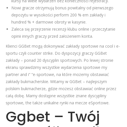
kursy na wiele wydarzeń bez konieczności rejestracji.
Nowi gracze otrzymują bonus powitalny od pierwszego
depozytu w wysokości perform 200 % em zakłady i
hundred % + darmowe obroty w kasynie.
Zaleca się przejrzenie recenzji klubu online i przeczytanie
opinii innych graczy przed założeniem konta.
Klienci GGBet mogą dokonywać zakłady sportowe na cool i e-
sportu czyli counter strike. Do dyspozycji graczy GGBet
zakłady – ponad 20 dyscyplin sportowych. Po lewej stronie
ekranu sprawdzimy wszystkie wydarzenia sportowe my
partner and i” “e-sportowe, na które możemy obstawiać
zakłady bukmacherskie. Witamy w GGBet – najlepszym
polskim bukmacherze, gdzie możesz obstawiać online przez
całą dobę. Mamy dostępne wszystkie znane dyscypliny
sportowe, the także unikalne rynki na mecze eSportowe.
Ggbet – Twój