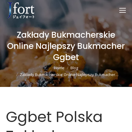
Zakłady Bukmacherskie
Online Najlepszy Bukmacher
Ggbet
You are here:
Home
Blog
Zakłady Bukmacherskie Online Najlepszy Bukmacher…
Ggbet Polska