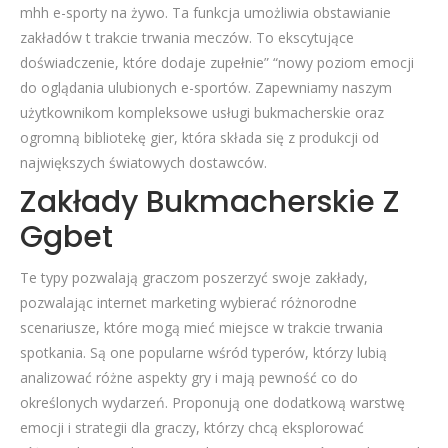
mhh e-sporty na żywo. Ta funkcja umożliwia obstawianie
zakładów t trakcie trwania meczów. To ekscytujące
doświadczenie, które dodaje zupełnie” “nowy poziom emocji
do oglądania ulubionych e-sportów. Zapewniamy naszym
użytkownikom kompleksowe usługi bukmacherskie oraz
ogromną bibliotekę gier, która składa się z produkcji od
największych światowych dostawców.
Zakłady Bukmacherskie Z
Ggbet
Te typy pozwalają graczom poszerzyć swoje zakłady,
pozwalając internet marketing wybierać różnorodne
scenariusze, które mogą mieć miejsce w trakcie trwania
spotkania. Są one popularne wśród typerów, którzy lubią
analizować różne aspekty gry i mają pewność co do
określonych wydarzeń. Proponują one dodatkową warstwę
emocji i strategii dla graczy, którzy chcą eksplorować