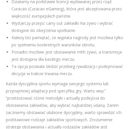
Działamy na podstawie licencji wydawanej przez rząd
Curacao (Curacao eGaming), która jest akceptowana przez
większość europejskich państw.
Wystarczy przejść carry out zakładki Na żywo i wybrać
dostępne do obejrzenia spotkanie.
Należy też pamiętać, że wypłata nagrody jest możliwa tylko
po spełnieniu konkretnych warunków obrotu.
Ponadto możliwe jest obstawianie mhh żywo, a transmisja
jest dostępna dla każdego meczu.
Ta opcja pozwala śledzić przebieg rywalizacji i podejmować
decyzje w trakcie trwania meczu.
Każda dyscyplina sportu wymaga swojego systemu lub
przynajmniej adaptacji pod specyfikę gry. Warto więc”
“przetestować różne metodyki i actually podejścia do
obstawiania zakładów, aby wybrać najbardziej udaną. Zanim
zaczniemy obstawiać ulubione dyscypliny, warto sprawdzić ich
podstawowe rodzaje zakładów sportowych. Zrozumienie
strategii obstawiania i actually rodzajów zakładów jest