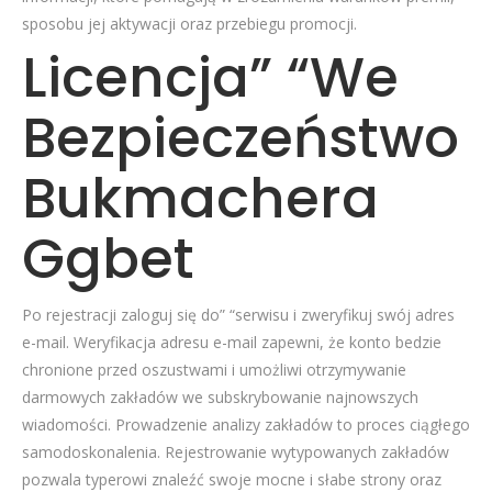
sposobu jej aktywacji oraz przebiegu promocji.
Licencja” “We
Bezpieczeństwo
Bukmachera
Ggbet
Po rejestracji zaloguj się do” “serwisu i zweryfikuj swój adres
e-mail. Weryfikacja adresu e-mail zapewni, że konto bedzie
chronione przed oszustwami i umożliwi otrzymywanie
darmowych zakładów we subskrybowanie najnowszych
wiadomości. Prowadzenie analizy zakładów to proces ciągłego
samodoskonalenia. Rejestrowanie wytypowanych zakładów
pozwala typerowi znaleźć swoje mocne i słabe strony oraz