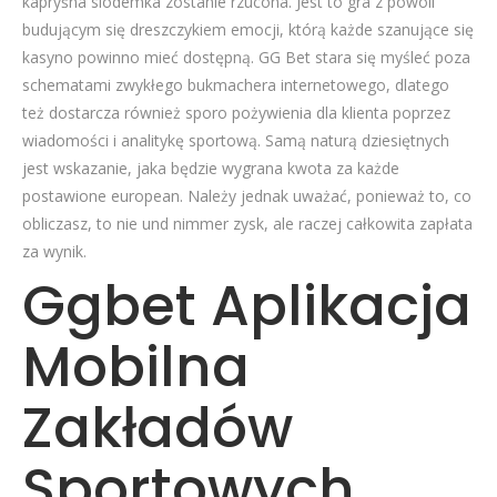
kapryśna siódemka zostanie rzucona. Jest to gra z powoli
budującym się dreszczykiem emocji, którą każde szanujące się
kasyno powinno mieć dostępną. GG Bet stara się myśleć poza
schematami zwykłego bukmachera internetowego, dlatego
też dostarcza również sporo pożywienia dla klienta poprzez
wiadomości i analitykę sportową. Samą naturą dziesiętnych
jest wskazanie, jaka będzie wygrana kwota za każde
postawione european. Należy jednak uważać, ponieważ to, co
obliczasz, to nie und nimmer zysk, ale raczej całkowita zapłata
za wynik.
Ggbet Aplikacja
Mobilna
Zakładów
Sportowych