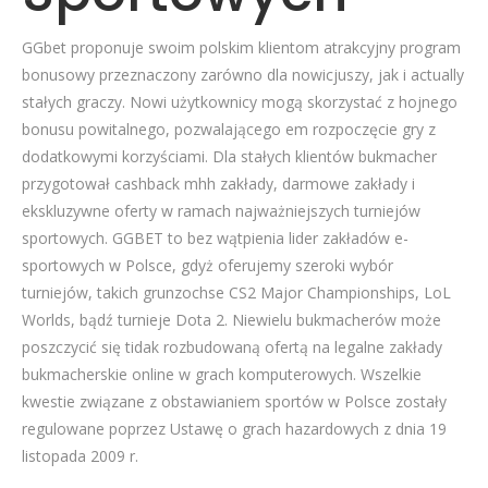
GGbet proponuje swoim polskim klientom atrakcyjny program
bonusowy przeznaczony zarówno dla nowicjuszy, jak i actually
stałych graczy. Nowi użytkownicy mogą skorzystać z hojnego
bonusu powitalnego, pozwalającego em rozpoczęcie gry z
dodatkowymi korzyściami. Dla stałych klientów bukmacher
przygotował cashback mhh zakłady, darmowe zakłady i
ekskluzywne oferty w ramach najważniejszych turniejów
sportowych. GGBET to bez wątpienia lider zakładów e-
sportowych w Polsce, gdyż oferujemy szeroki wybór
turniejów, takich grunzochse CS2 Major Championships, LoL
Worlds, bądź turnieje Dota 2. Niewielu bukmacherów może
poszczycić się tidak rozbudowaną ofertą na legalne zakłady
bukmacherskie online w grach komputerowych. Wszelkie
kwestie związane z obstawianiem sportów w Polsce zostały
regulowane poprzez Ustawę o grach hazardowych z dnia 19
listopada 2009 r.