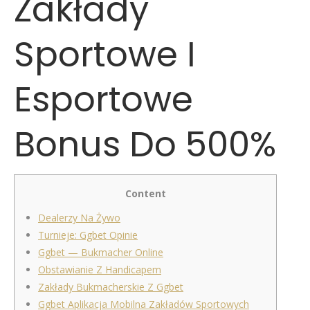
Zakłady
Sportowe I
Esportowe
Bonus Do 500%
Content
Dealerzy Na Żywo
Turnieje: Ggbet Opinie
Ggbet — Bukmacher Online
Obstawianie Z Handicapem
Zakłady Bukmacherskie Z Ggbet
Ggbet Aplikacja Mobilna Zakładów Sportowych