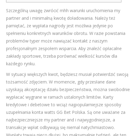
Szczególną uwagę zwrócić mhh warunki uruchomienia my
partner and i minimalną kwotę doładowania. Należy też
pamiętać, że wypłata nagrody jest możliwa jedynie po
spełnieniu konkretnych warunków obrotu. W razie powstania
problemów typer może nawiązać kontakt z naszym
profesjonalnym zespołem wsparcia. Aby znaleźć opłacalne
zakłady sportowe, trzeba porównać wielkość kursów dla
każdego rynku.
W sytuacji większych kwot, będziesz musiał potwierdzić swoją
tożsamość zdjęciem. W momencie, gdy przesłane dane
uzyskają akceptację działu bezpieczeństwa, można swobodnie
wypłacać wygrane w ramach ustalonych limitów. Karty
kredytowe i debetowe to wciąż najpopularniejsze sposoby
uzupełniania konta watts GG Bet Polska. Są one uważane za
najbezpieczniejsze my partner and i najwygodniejsze, a
transakcje wpłat odbywają się niemal natychmiastowo.
Wypłaty trwają nieco dłużej, bo maksymalnie tydzień, ale ten