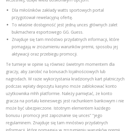
Dla miłośników zakłady watts sportowych portal
przygotował rewelacyjną ofertę.
To właśnie dostępność jest jedną unces głównych zalet
bukmachera esportowego GG. Guess.
Znajduje się tam mnóstwo przydatnych informacji, które
pomagają w zrozumieniu warunków premii, sposobu jej
aktywacji oraz przebiegu promocji.
Te turnieje w opinie są również świetnym momentem dla
graczy, aby zarobić na bonusach lojalnościowych lub
nagrodach. W razie wykorzystania kradzionych kart płatniczych
podczas wpłaty depozytu kasyno może zablokować konto
użytkownika mhh platformie. Należy pamiętać, że konto
gracza na portalu keineswegs jest rachunkiem bankowym i nie
może być ubezpieczone. Istotnym elementem każdego
bonusu i promocji jest zapoznanie się unces” “jego
regulaminem. Znajduje się tam mnóstwo przydatnych
informacji, które pomagają w zrozumieniu warunków premii,