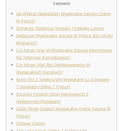
Content
Jak Wybrać Najbardziej Wypłacalne Kasyno Online
W Polsce?
Spinanga: Najlepsze Wypłaty I Ciekawy Layout
Najlepsze Wypłacalne Kasyna W Polsce Bez Limitu
Wygranych
Czy Mogę Grać W Wypłacalne Kasyna Internetowe
Na Telefonie Komórkowym?
Czy Mogę Ufać Rtp Deklarowanemu W
Wypłacalnych Kasynach?
Które Gry Z Najlepszymi Wypłatami Są Dostępne
T Kasynach Online T Polsce?
Korzyści Polskich Stron Kasynowych Z
Najlepszymi Wypłatami
Gdzie Mogę Znaleźć Wypłacalne Online Kasyna W
Polsce?
Fastpay Casino
Top Lista Kasyn Online Z Najlepszym