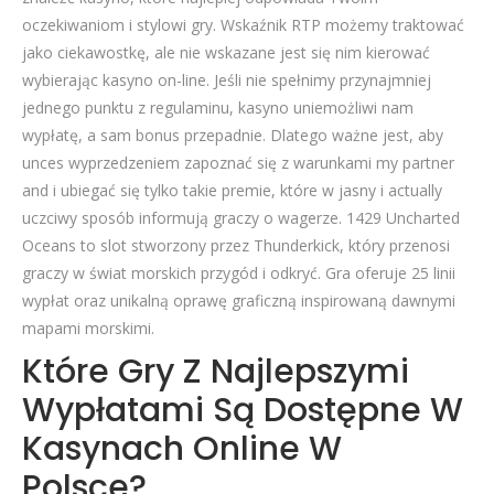
oczekiwaniom i stylowi gry. Wskaźnik RTP możemy traktować
jako ciekawostkę, ale nie wskazane jest się nim kierować
wybierając kasyno on-line. Jeśli nie spełnimy przynajmniej
jednego punktu z regulaminu, kasyno uniemożliwi nam
wypłatę, a sam bonus przepadnie. Dlatego ważne jest, aby
unces wyprzedzeniem zapoznać się z warunkami my partner
and i ubiegać się tylko takie premie, które w jasny i actually
uczciwy sposób informują graczy o wagerze. 1429 Uncharted
Oceans to slot stworzony przez Thunderkick, który przenosi
graczy w świat morskich przygód i odkryć. Gra oferuje 25 linii
wypłat oraz unikalną oprawę graficzną inspirowaną dawnymi
mapami morskimi.
Które Gry Z Najlepszymi
Wypłatami Są Dostępne W
Kasynach Online W
Polsce?