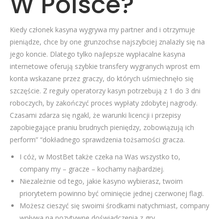
W Polsce?
Kiedy członek kasyna wygrywa my partner and i otrzymuje
pieniądze, chce by one grunzochse najszybciej znalazły się na
jego koncie. Dlatego tylko najlepsze wypłacalne kasyna
internetowe oferują szybkie transfery wygranych wprost em
konta wskazane przez graczy, do których uśmiechnęło się
szczęście. Z reguły operatorzy kasyn potrzebują z 1 do 3 dni
roboczych, by zakończyć proces wypłaty zdobytej nagrody.
Czasami zdarza się ngakl, że warunki licencji i przepisy
zapobiegające praniu brudnych pieniędzy, zobowiązują ich
perform” “dokładnego sprawdzenia tożsamości gracza.
I cóż, w MostBet także czeka na Was wszystko to,
company my – gracze – kochamy najbardziej.
Niezależnie od tego, jakie kasyno wybierasz, twoim
priorytetem powinno być ominięcie jednej czerwonej flagi.
Możesz cieszyć się swoimi środkami natychmiast, company
wpływa na pozytywne doświadczenia z gry.