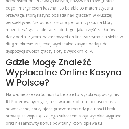
demonstration. Przewaga kasyna, nazywana także „house
edge” (marginesem kasyna), to be able to matematyczna
przewaga, którą kasyno posiada nad graczem w dłuższej
perspektywie. Nie odnosi się ona perform zysku, na który
może liczyć gracz, ale raczej do tego, jaką część zakładów
dany portal z grami hazardowymi on-line zatrzyma dla siebie w
długim okresie. Najlepiej wypłacalne kasyna oddają do
dyspozycji swoich graczy sloty z wysokim RTP.
Gdzie Mogę Znaleźć
Wypłacalne Online Kasyna
W Polsce?
Najważniejsze wśród nich to be able to wysoki współczynnik
RTP oferowanych gier, niski warunek obrotu bonusem oraz
nowoczesne, sprzyjające graczom metody płatności i brak
prowizji za wypłatę. Za jego sukcesem stoją wysokie wygrane
oraz niesamowity bonus powitalny, który opiewa tu