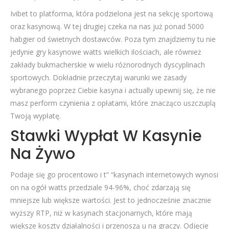
Ivibet to platforma, która podzielona jest na sekcję sportową
oraz kasynową. W tej drugiej czeka na nas już ponad 5000
habgier od świetnych dostawców. Poza tym znajdziemy tu nie
jedynie gry kasynowe watts wielkich ilościach, ale również
zakłady bukmacherskie w wielu różnorodnych dyscyplinach
sportowych. Dokładnie przeczytaj warunki we zasady
wybranego poprzez Ciebie kasyna i actually upewnij się, że nie
masz perform czynienia z opłatami, które znacząco uszczuplą
Twoją wypłatę.
Stawki Wypłat W Kasynie
Na Żywo
Podaje się go procentowo i t” “kasynach internetowych wynosi
on na ogół watts przedziale 94-96%, choć zdarzają się
mniejsze lub większe wartości. Jest to jednocześnie znacznie
wyższy RTP, niż w kasynach stacjonarnych, które mają
większe koszty działalności i przenoszą u na graczy. Odjęcie