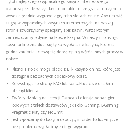
Tytuł najlepszego wypłacalnego kasyna internetowego
oznacza przede wszystkim to be able to, że gracze otrzymują
wysokie średnie wygrane z gry mhh slotach online. Aby ułatwić
Ci grę w wypłacalnych kasynach internetowych, na naszej
stronie stworzyliśmy specjalny spis kasyn, watts którym
zamieszczamy jedynie najlepsze kasyna. W naszym rankingu
kasyn online znajdują się tylko wypłacalne kasyna, które są
godne zaufania i cieszą się dobrą opinią wśród innych graczy w
Polsce.
Klienci z Polski mogą płacić z Blik kasyno online, które jest
dostępne bez żadnych dodatkowy opłat.
Korzystając ze strony FAQ lub kontaktując się działem
obsługi klienta.
Twórcy działają na licencji Curacao i oferują ponad gier
losowych z takich dostawców jak Felix Gaming, BGaming,
Pragmatic Play czy NoLimit.
Jeśli wpłacamy do kasyna depozyt, in order to liczymy, że
bez problemu wypłacimy z niego wygrane.