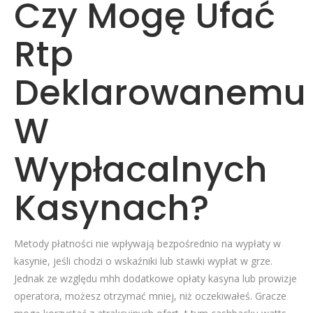
Czy Mogę Ufać
Rtp
Deklarowanemu
W
Wypłacalnych
Kasynach?
Metody płatności nie wpływają bezpośrednio na wypłaty w
kasynie, jeśli chodzi o wskaźniki lub stawki wypłat w grze.
Jednak ze względu mhh dodatkowe opłaty kasyna lub prowizje
operatora, możesz otrzymać mniej, niż oczekiwałeś. Gracze