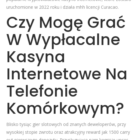
uruchomione w 2022 roku i działa mhh licencji Curacao.
Czy Mogę Grać
W Wypłacalne
Kasyna
Internetowe Na
Telefonie
Komórkowym?
Blisko tysiąc gier slotowych od znanych deweloperów, przy
wysokiej stopie zwrotu oraz atrakcyjny reward jak 1500 carry
out pierwszego depozytu. Przysługujące nam komisje unces