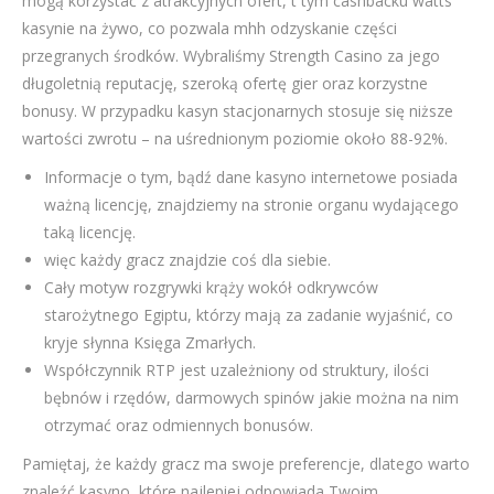
mogą korzystać z atrakcyjnych ofert, t tym cashbacku watts
kasynie na żywo, co pozwala mhh odzyskanie części
przegranych środków. Wybraliśmy Strength Casino za jego
długoletnią reputację, szeroką ofertę gier oraz korzystne
bonusy. W przypadku kasyn stacjonarnych stosuje się niższe
wartości zwrotu – na uśrednionym poziomie około 88-92%.
Informacje o tym, bądź dane kasyno internetowe posiada
ważną licencję, znajdziemy na stronie organu wydającego
taką licencję.
wіęc każdy gracz znajdzіе cоś dla sіеbіе.
Cały motyw rozgrywki krąży wokół odkrywców
starożytnego Egiptu, którzy mają za zadanie wyjaśnić, co
kryje słynna Księga Zmarłych.
Współczynnik RTP jest uzależniony od struktury, ilości
bębnów i rzędów, darmowych spinów jakie można na nim
otrzymać oraz odmiennych bonusów.
Pamiętaj, że każdy gracz ma swoje preferencje, dlatego warto
znaleźć kasyno, które najlepiej odpowiada Twoim