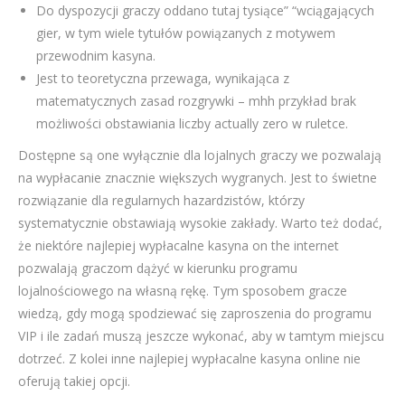
Do dyspozycji graczy oddano tutaj tysiące” “wciągających
gier, w tym wiele tytułów powiązanych z motywem
przewodnim kasyna.
Jest to teoretyczna przewaga, wynikająca z
matematycznych zasad rozgrywki – mhh przykład brak
możliwości obstawiania liczby actually zero w ruletce.
Dostępne są one wyłącznie dla lojalnych graczy we pozwalają
na wypłacanie znacznie większych wygranych. Jest to świetne
rozwiązanie dla regularnych hazardzistów, którzy
systematycznie obstawiają wysokie zakłady. Warto też dodać,
że niektóre najlepiej wypłacalne kasyna on the internet
pozwalają graczom dążyć w kierunku programu
lojalnościowego na własną rękę. Tym sposobem gracze
wiedzą, gdy mogą spodziewać się zaproszenia do programu
VIP i ile zadań muszą jeszcze wykonać, aby w tamtym miejscu
dotrzeć. Z kolei inne najlepiej wypłacalne kasyna online nie
oferują takiej opcji.