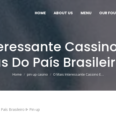
HOME
ABOUT US
MENU
OUR FO
eressante Cassin
s Do País Brasilei
You are here:
Home
pin up casino
O Mais Interessante Cassino E…
País Brasileiro ᐈ Pin-up