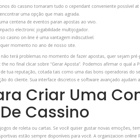
 donos do cassino tornaram tudo o cependant conveniente possível at
e encontrar uma opção que mais agrada.
uma centena de eventos paran apostas ao vivo.
mpacto electronic jogabilidade multijogador.
so casino on-line é uma vantagem indiscutível.
lquer momento no ano de nosso site.
al não terá problemas no momento de fazer apostas, quer sejam pré-p
 the no final clicar sobre “Gerar Aposta”. Podemos afirmar o qual a 
vés de tua reputação, cotada tais como uma das bons operadoras do s
ção do cliente. Sua interface discretos e software avançado ajudam 
ra Criar Uma Con
 De Cassino
ogos de roleta ou cartas. Se você quiser gustar novas emoções, tem 
portivas estão sempre disponíveis para você. A organizacion online P