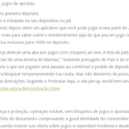
 jogos de apostas.
ro primeiro depósito.
instalado no seu dispositivo ou pill.
tronic depois obter um aplicativo que você pode jogar a new partir d
is para saber sobre o entretenimento aqui do que pra um jogo c
us exclusivo para 100% no depósito.
-Up dedican uma aba aos jogos com croupiers ao vivo. A lista de país
m mais de uma dezena de idiomas,” “incluindo português do País e do 
re o que um jogador será avisado ao confirmar o pedido de deposito
ra bloquear temporariamente tua conta. Mas não deixamos de possuir 
s ilustrações. Segundo o Protestar Aqui, o site pin-up. world tem um
jogue agora demonstração joker
.
a e proteção, operação estável, sem bloqueios de jogos e apostas.
de foto do documento comprovando a good identidade do consumidor.
curando manter sua oferta sobre jogos o cependant moderna e atuali