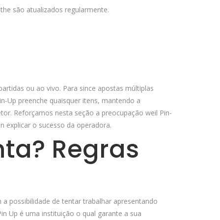
 the são atualizados regularmente.
artidas ou ao vivo. Para since apostas múltiplas
Pin-Up preenche quaisquer itens, mantendo a
etor. Reforçamos nesta seção a preocupação weil Pin-
an explicar o sucesso da operadora.
ta? Regras
a possibilidade de tentar trabalhar apresentando
in Up é uma instituição o qual garante a sua