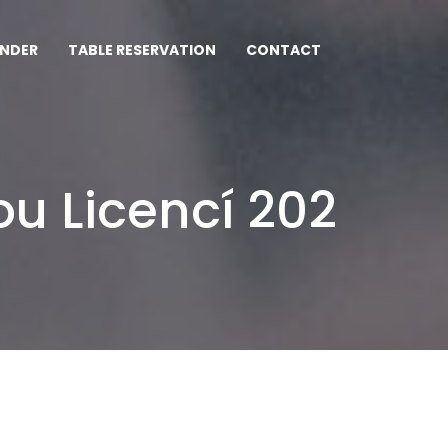
UNDER
TABLE RESERVATION
CONTACT
ou Licencí 202