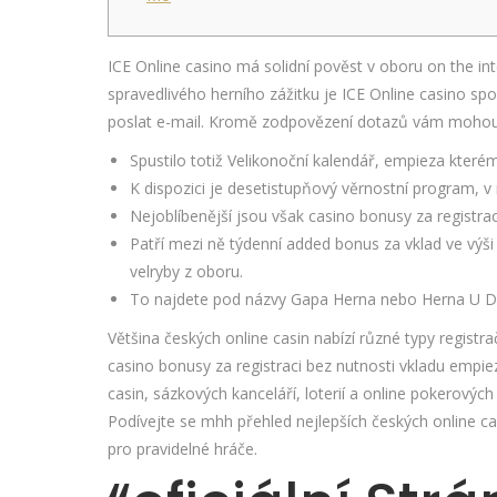
ICE Online casino má solidní pověst v oboru on the i
spravedlivého herního zážitku je ICE Online casino sp
poslat e-mail. Kromě zodpovězení dotazů vám mohou p
Spustilo totiž Velikonoční kalendář, empieza kter
K dispozici je desetistupňový věrnostní program, v
Nejoblíbenější jsou však casino bonusy za registra
Patří mezi ně týdenní added bonus za vklad ve výši
velryby z oboru.
To najdete pod názvy Gapa Herna nebo Herna U D
Většina českých online casin nabízí různé typy registrač
casino bonusy za registraci bez nutnosti vkladu empie
casin, sázkových kanceláří, loterií a online pokerový
Podívejte se mhh přehled nejlepších českých online cas
pro pravidelné hráče.