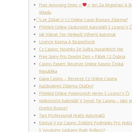
Free Annoying Dnes ⊂
⊃ Jen Za Registraci A B
Vkladu
⃣ Lze Získat U Cz Online Casin Bonusy Zdarma?
Přehled Online Sázkových Kanceláří S Licencí V Č
Jak Vybrat Ten Nejlepší Výherní Automat
Licence Kasina A Bezpečnost
Cz Casino: Novinky Ze Světa Hazardních Her
Free Spiny Pro Dnešní Den » Pátek 12 Dubna
Casino Expert: Recenze Online Kasino Česká
Republika
Gapa Casino – Recenze Cz Online Casina
Každodenní Zdarma Otáčky?
Přehled Online Pokerových Heren S Licencí V Čr
Velikonoční Kalendář V Synot Tip Casinu – Jaký J
Dnešní Bonus?
Tipy Professional Hráče Automatů
Existují V Ice Casino Zvláštní Podmínky Pro Hráč
S Vysokými Sázkami (high Rollers)?