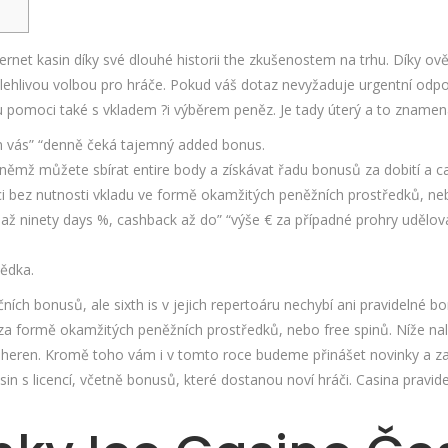
nternet kasin díky své dlouhé historii the zkušenostem na trhu. Dík
olehlivou volbou pro hráče. Pokud váš dotaz nevyžaduje urgentní odpov
omoci také s vkladem ?i výběrem peněz. Je tady úterý a to znamená,
ém vás” “denně čeká tajemný added bonus.
 němž můžete sbírat entire body a získávat řadu bonusů za dobití a c
ci bez nutnosti vkladu ve formě okamžitých peněžních prostředků, ne
 až ninety days %, cashback až do” “výše € za případné prohry udělov
ědka.
ních bonusů, ale sixth is v jejich repertoáru nechybí ani pravidelné bo
za formě okamžitých peněžních prostředků, nebo free spinů. Níže nale
ch heren. Kromě toho vám i v tomto roce budeme přinášet novinky a zaj
in s licencí, včetně bonusů, které dostanou noví hráči. Casina pravid