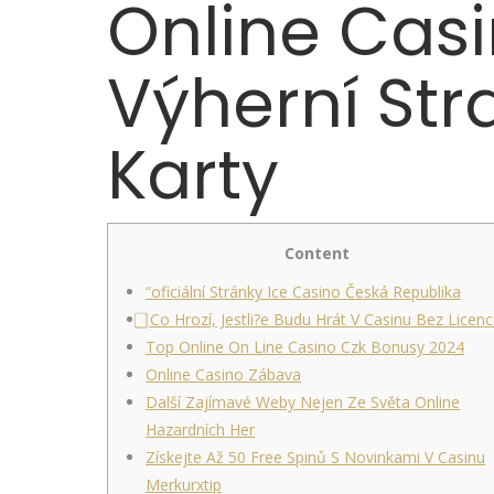
Online Casi
Výherní Str
Karty
Content
“oficiální Stránky Ice Casino Česká Republika
⃣ Co Hrozí, Jestli?e Budu Hrát V Casinu Bez Licen
Top Online On Line Casino Czk Bonusy 2024
Online Casino Zábava
Další Zajímavé Weby Nejen Ze Světa Online
Hazardních Her
Získejte Až 50 Free Spinů S Novinkami V Casinu
Merkurxtip