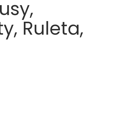
usy,
y, Ruleta,