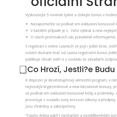
“oficiální St
Vyzkoušejte 5 novinek týdne a získejte bonus v hodno
Nezapomeňte se podívat em exkluzivní bonusové 
V každém případě je z . čeho vybírat a new nejlepší
O všech promoakcích vás pravidelně informujeme, t
S registrací v online casinech se pojí i jeden krok, 
ovšem dostane hráč od casina registrační bonus (někt
publikuje obsah sixth is v souladu se zásadami zodp
⃣ Co Hrozí, Jestli?e Bud
K dispozici je desetistupňový věrnostní program, v n
nejnovější kryptoměnové a new bitcoinové bonusy, pr
se podívat em exkluzivní bonusové kódy a podmínky. ICE
provozuje v souladu sony ericsson zákony a předpisy. 
jsou chráněny a zabezpečeny.
“Casino Aréna patří t nejstarším a nejoblíbenějším p