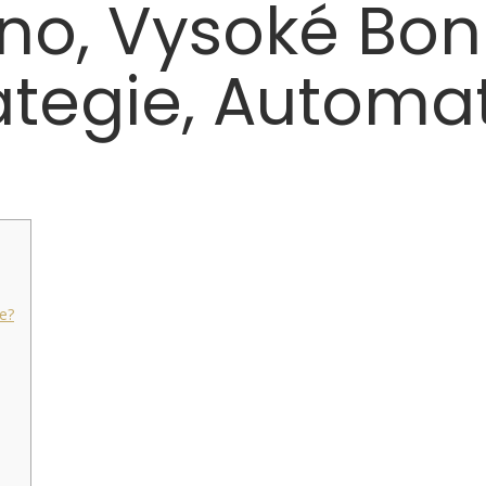
no, Vysoké Bon
ategie, Automat
ce?