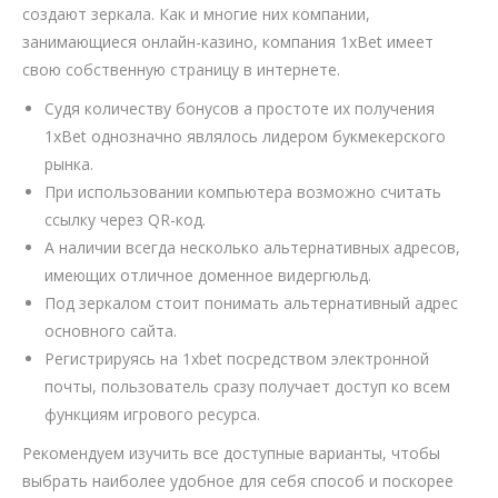
создают зеркала. Как и многие них компании,
занимающиеся онлайн-казино, компания 1xBet имеет
свою собственную страницу в интернете.
Судя количеству бонусов а простоте их получения
1xBet однозначно являлось лидером букмекерского
рынка.
При использовании компьютера возможно считать
ссылку через QR-код.
А наличии всегда несколько альтернативных адресов,
имеющих отличное доменное видергюльд.
Под зеркалом стоит понимать альтернативный адрес
основного сайта.
Регистрируясь на 1xbet посредством электронной
почты, пользователь сразу получает доступ ко всем
функциям игрового ресурса.
Рекомендуем изучить все доступные варианты, чтобы
выбрать наиболее удобное для себя способ и поскорее