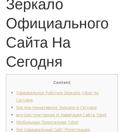
Зеркало
Официального
Сайта На
Сегодня
Content
Официальное Рабочее Зеркало 1xbet На
Сегодня
Bet Альтернативное Зеркало и Сегодня
внутриструктурная И Навигация Сайта 1xbet
Мобильные Приложения 1xbet
Bet Официальный Сайт Регистрация