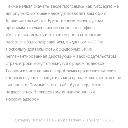
Также нельзя скачать такие программы как NetZapret же
annonymoX, которые навсегда позволят вам обо о
блокировках сайтов. Единственный минус лучших
программ это уменьшение скорости серфинга.
Желательно играть исключительно а компаниях,
располагающих разрешением, выданным ФНС РФ.
Поскольку деятельность оффшорных БК не
регламентированная действующим законодательством
стран, игроки могут столкнутся с рядом подвохов.
Главной из они являются проблемы при возникновении
спорных случаях – защитить мои права может окажись не
так просто. Помимо этого, сайт букмекера может
подвергаться блокировкам, инициированным
Роскомнадзором.
Category:
1xbet russia
By
jfortadmin
January 15, 2023