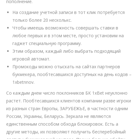
пополнение.
На создание учетной записи в тот клик потребуется
только более 20 несколькс.
Чтобы имеешь возможность совершать ставки в
любое первых и в этом месте, просто установим на
гаджет специальную программу.
Этим образом, каждый либо выбрать подходящий
игровой автомат.
Промокоды можно отыскать на сайтах партнеров
букмекера, пообтесавшихся доступных на день кодов –
1xbetnnov.
Со каждым днем число поклонников БК 1xBet неуклонно
растет. Пообтесавшихся клиентов компании разве игроки
из разных стран Европы, ЗАРУБЕЖЬЕ, в частности одним
России, Украины, Беларусь. Зеркала не являются
единственным способом обхода блокировок. Есть а
другие методы, их позволяют получить бесперебойный