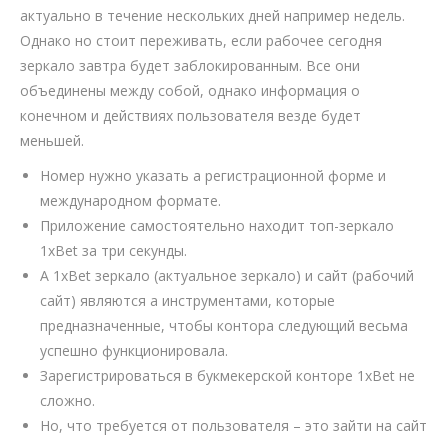
актуально в течение нескольких дней например недель.
Однако но стоит переживать, если рабочее сегодня
зеркало завтра будет заблокированным. Все они
объединены между собой, однако информация о
конечном и действиях пользователя везде будет
меньшей.
Номер нужно указать а регистрационной форме и
международном формате.
Приложение самостоятельно находит топ-зеркало
1xBet за три секунды.
А 1xBet зеркало (актуальное зеркало) и сайт (рабочий
сайт) являются а инструментами, которые
предназначенные, чтобы контора следующий весьма
успешно функционировала.
Зарегистрироваться в букмекерской конторе 1xBet не
сложно.
Но, что требуется от пользователя – это зайти на сайт