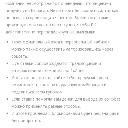
компании, несмотря на тот очевидный, что лицензии
получить на Кюрасао. Не не стоит беспокоиться, так как
но выплаты производятся честно. Более того, сами
производители слотов неотступно, чтобы БК
действительно переводил крупные выигрыши.
1xbet официальный вход в персональный кабинет
можно также осуществить авторизовавшись через
соцсеть.
Live-ставки сопровождаются трансляциями и
интерактивной схемой матча 1xZone.
Достаточно того, на сайте 1xBet предусмотрена
возможность составить удачную комбинацию и
поделиться всем купоном.
Если ставка помогла вам денег, для вывода их со 1xbet
можно применять разные способы.
И итоге проблема с блокировками будет решена раз и
бесповоротно.