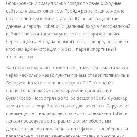
блокировкой и сразу только создают новые обходные
сайты для ваших клиентов. Пройдя регистрацию, можно
войти в личный кабинет, указал ID, регистрационные
данные и пароль. 1xbet официальный вход в персональный
кабинет нельзя также осуществить авторизовавшись
через соцсеть. Но одна возможность, той предоставляет
игрокам администрация 1 x bet – пари в спортивный
тотализатор.
Контора развивалась стремительными темпами и только
через несколько назад пункты приема ставок появились в
Беларусе, Казахстане и них странах СНГ. Компания
является членом Саморегулируемой организации
букмекеров. Несмотря на это, за время работы букмекер
значительно проработал сервис для клиентов. Окружении
преимуществ – наличии десктопного приложения 1xBet и
легкая процедура регистрации. В этом обзоре мы
детально рассмотрим нюансы платформы – особенности
параллельно, размер минимальной ставки и многие них