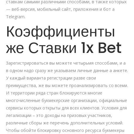
ставкам самыми различными способами, в также которых
— веб-версия, мобильный сайт, приложения и бот а
Telegram.
Коэффициенты
же Ставки 1x Bet
Зарегистрироваться вы можете четырьмя способами, и а
в одном надо сразу же указываем личные данные а анкете.
У каждый варианта регистрации разве свои
преимущества, же вы можете проанализировать со всеми.
И территории ряда стран блокируются многие
многочисленные букмекерские организации, официальные
сервисы которых открыты для всех клиентов. Условия для
легализации – это доходы на призовых участников,
различные сборы же перечень дополнительных условий.
Чтобы обойти блокировку основного ресурса букмекеры