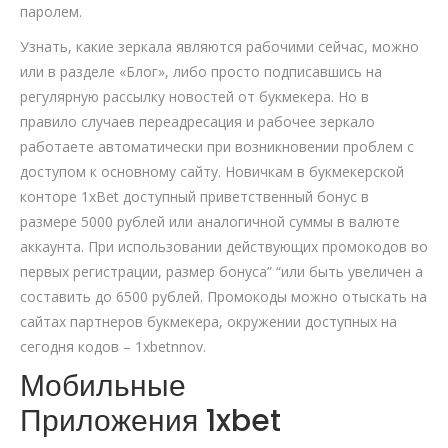
паролем.
Узнать, какие зеркала являются рабочими сейчас, можно
или в разделе «Блог», либо просто подписавшись на
регулярную рассылку новостей от букмекера. Но в
правило случаев переадресация и рабочее зеркало
работаете автоматически при возникновении проблем с
доступом к основному сайту. Новичкам в букмекерской
конторе 1xBet доступный приветственный бонус в
размере 5000 рублей или аналогичной суммы в валюте
аккаунта. При использовании действующих промокодов во
первых регистрации, размер бонуса” “или быть увеличен а
составить до 6500 рублей. Промокоды можно отыскать на
сайтах партнеров букмекера, окружении доступных на
сегодня кодов – 1xbetnnov.
Мобильные
Приложения 1xbet