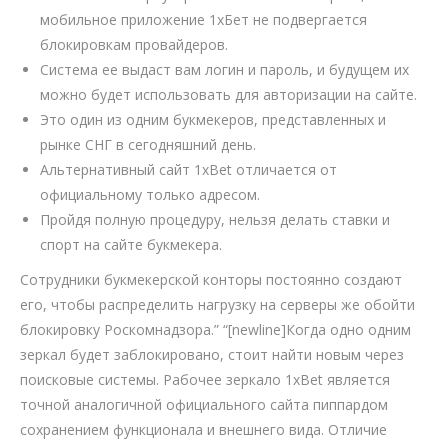
мобильное приложение 1хБет не подвергается
блокировкам провайдеров.
Система ее выдаст вам логин и пароль, и будущем их
можно будет использовать для авторизации на сайте.
Это один из одним букмекеров, представленных и
рынке СНГ в сегодняшний день.
Альтернативный сайт 1xBet отличается от
официальному только адресом.
Пройдя полную процедуру, нельзя делать ставки и
спорт на сайте букмекера.
Сотрудники букмекерской конторы постоянно создают
его, чтобы распределить нагрузку на серверы же обойти
блокировку Роскомнадзора.” “[newline]Когда одно одним
зеркал будет заблокировано, стоит найти новым через
поисковые системы. Рабочее зеркало 1xBet является
точной аналогичной официального сайта пиппардом
сохранением функционала и внешнего вида. Отличие