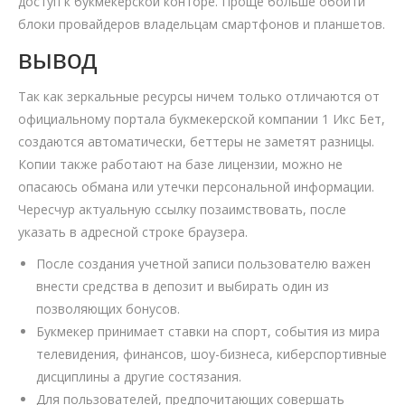
доступ к букмекерской конторе. Проще больше обойти
блоки провайдеров владельцам смартфонов и планшетов.
вывод
Так как зеркальные ресурсы ничем только отличаются от
официальному портала букмекерской компании 1 Икс Бет,
создаются автоматически, беттеры не заметят разницы.
Копии также работают на базе лицензии, можно не
опасаюсь обмана или утечки персональной информации.
Чересчур актуальную ссылку позаимствовать, после
указать в адресной строке браузера.
После создания учетной записи пользователю важен
внести средства в депозит и выбирать один из
позволяющих бонусов.
Букмекер принимает ставки на спорт, события из мира
телевидения, финансов, шоу-бизнеса, киберспортивные
дисциплины а другие состязания.
Для пользователей, предпочитающих совершать