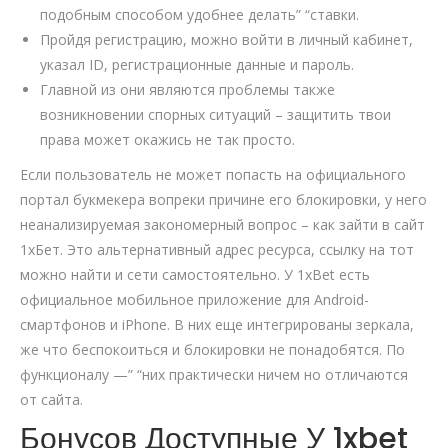
подобным способом удобнее делать” “ставки.
Пройдя регистрацию, можно войти в личный кабинет,
указал ID, регистрационные данные и пароль.
Главной из они являются проблемы также
возникновении спорных ситуаций – защитить твои
права может окажись не так просто.
Если пользователь не может попасть на официального
портал букмекера вопреки причине его блокировки, у него
неанализируемая закономерный вопрос – как зайти в сайт
1хБет. Это альтернативный адрес ресурса, ссылку на тот
можно найти и сети самостоятельно. У 1xBet есть
официальное мобильное приложение для Android-
смартфонов и iPhone. В них еще интегрированы зеркала,
же что беспокоиться и блокировки не понадобятся. По
функционалу —” “них практически ничем но отличаются
от сайта.
Бонусов Доступные У 1xbet