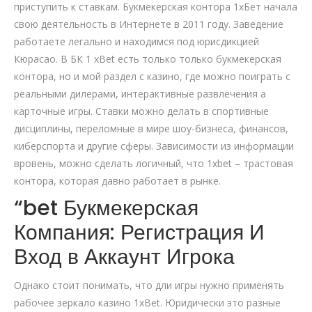
приступить к ставкам. Букмекерская контора 1хБет начала
свою деятельность в Интернете в 2011 году. Заведение
работаете легально и находимся под юрисдикцией
Кюрасао. В БК 1 xBet есть только только букмекерская
контора, но и мой раздел с казино, где можно поиграть с
реальными дилерами, интерактивные развлечения а
карточные игры. Ставки можно делать в спортивные
дисциплины, переломные в мире шоу-бизнеса, финансов,
киберспорта и другие сферы. Зависимости из информации
вровень, можно сделать логичный, что 1xbet – трастовая
контора, которая давно работает в рынке.
“bet Букмекерская
Компания: Регистрация И
Вход в Аккаунт Игрока
Однако стоит понимать, что дли игры нужно применять
рабочее зеркало казино 1xBet. Юридически это разные