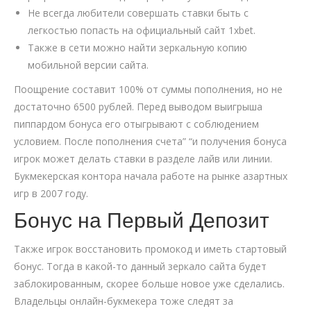
Не всегда любители совершать ставки быть с
легкостью попасть на официальный сайт 1xbet.
Также в сети можно найти зеркальную копию
мобильной версии сайта.
Поощрение составит 100% от суммы пополнения, но не
достаточно 6500 рублей. Перед выводом выигрыша
пиппардом бонуса его отыгрывают с соблюдением
условием. После пополнения счета” “и получения бонуса
игрок может делать ставки в разделе лайв или линии.
Букмекерская контора начала работе на рынке азартных
игр в 2007 году.
Бонус на Первый Депозит
Также игрок восстановить промокод и иметь стартовый
бонус. Тогда в какой-то данный зеркало сайта будет
заблокированным, скорее больше новое уже сделались.
Владельцы онлайн-букмекера тоже следят за