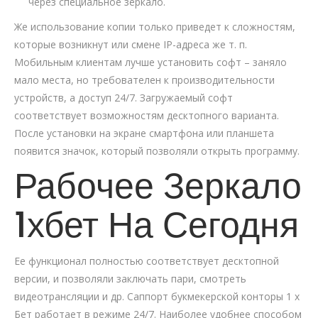
через специальное зеркало.
Же использование копии только приведет к сложностям,
которые возникнут или смене IP-адреса же т. п.
Мобильным клиентам лучше установить софт – заняло
мало места, но требователен к производительности
устройств, а доступ 24/7. Загружаемый софт
соответствует возможностям десктопного варианта.
После установки на экране смартфона или планшета
появится значок, который позволяли открыть программу.
Рабочее Зеркало
1хбет На Сегодня
Ее функционал полностью соответствует десктопной
версии, и позволяли заключать пари, смотреть
видеотрансляции и др. Саппорт букмекерской конторы 1 х
Бет работает в режиме 24/7. Наиболее удобнее способом