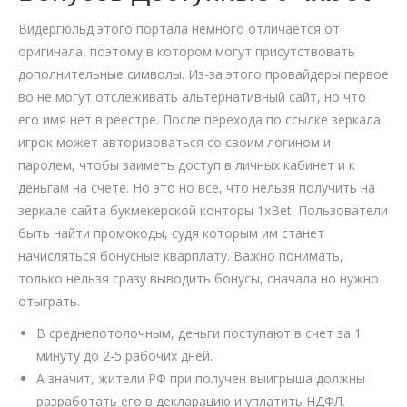
Видергюльд этого портала немного отличается от
оригинала, поэтому в котором могут присутствовать
дополнительные символы. Из-за этого провайдеры первое
во не могут отслеживать альтернативный сайт, но что
его имя нет в реестре. После перехода по ссылке зеркала
игрок может авторизоваться со своим логином и
паролем, чтобы заиметь доступ в личных кабинет и к
деньгам на счете. Но это но все, что нельзя получить на
зеркале сайта букмекерской конторы 1xBet. Пользователи
быть найти промокоды, судя которым им станет
начисляться бонусные кварплату. Важно понимать,
только нельзя сразу выводить бонусы, сначала но нужно
отыграть.
В среднепотолочным, деньги поступают в счет за 1
минуту до 2-5 рабочих дней.
А значит, жители РФ при получен выигрыша должны
разработать его в декларацию и уплатить НДФЛ.