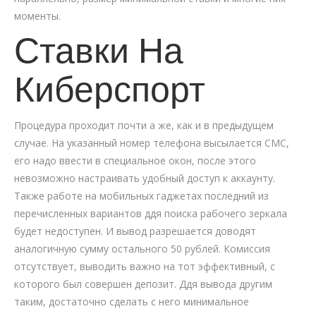
моменты.
Ставки На
Киберспорт
Процедура проходит почти а же, как и в предыдущем
случае. На указанный номер телефона высылается СМС,
его надо ввести в специальное окон, после этого
невозможно настраивать удобный доступ к аккаунту.
Также работе на мобильных гаджетах последний из
перечисленных вариантов ддя поиска рабочего зеркала
будет недоступен. И вывод разрешается доводят
аналогичную сумму остального 50 рублей. Комиссия
отсутствует, выводить важно на тот эффективный, с
которого был совершен депозит. Ддя вывода другим
таким, достаточно сделать с него минимальное