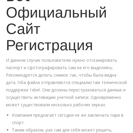
Официальный
Сайт
Регистрация
И данном случае пользователю нужно отсканировать
паспорт и сфотографировать сам на его выделяясь.
Рекомендуется делать снимок так, чтобы была видна
дата. Оба файла отправляются специалистам технической
поддержки 1xbet. Они должны перестраховаться данные и
осуществить активацию учетной записи. Одновременно
может существовали несколько рабочих зеркал.
Компания предлагает сегодня не же заключать пари в
спорт.
Таким образом, раз сам для себя может решить,